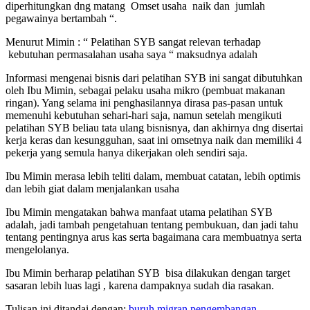
diperhitungkan dng matang Omset usaha naik dan jumlah
pegawainya bertambah “.
Menurut Mimin : “ Pelatihan SYB sangat relevan terhadap
kebutuhan permasalahan usaha saya “ maksudnya adalah
Informasi mengenai bisnis dari pelatihan SYB ini sangat dibutuhkan
oleh Ibu Mimin, sebagai pelaku usaha mikro (pembuat makanan
ringan). Yang selama ini penghasilannya dirasa pas-pasan untuk
memenuhi kebutuhan sehari-hari saja, namun setelah mengikuti
pelatihan SYB beliau tata ulang bisnisnya, dan akhirnya dng disertai
kerja keras dan kesungguhan, saat ini omsetnya naik dan memiliki 4
pekerja yang semula hanya dikerjakan oleh sendiri saja.
Ibu Mimin merasa lebih teliti dalam, membuat catatan, lebih optimis
dan lebih giat dalam menjalankan usaha
Ibu Mimin mengatakan bahwa manfaat utama pelatihan SYB
adalah, jadi tambah pengetahuan tentang pembukuan, dan jadi tahu
tentang pentingnya arus kas serta bagaimana cara membuatnya serta
mengelolanya.
Ibu Mimin berharap pelatihan SYB bisa dilakukan dengan target
sasaran lebih luas lagi , karena dampaknya sudah dia rasakan.
Tulisan ini ditandai dengan:
buruh migran
pengembangan