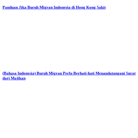
Panduan Jika Buruh Migran Indonesia di Hong Kong Sakit
(Bahasa Indonesia) Buruh Migran Perlu Berhati-hati Menandatangani Surat
dari Majikan