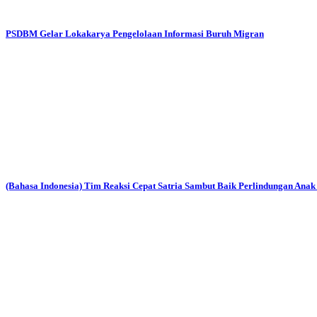
PSDBM Gelar Lokakarya Pengelolaan Informasi Buruh Migran
(Bahasa Indonesia) Tim Reaksi Cepat Satria Sambut Baik Perlindungan Ana