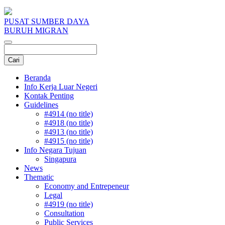
PUSAT SUMBER DAYA
BURUH MIGRAN
Beranda
Info Kerja Luar Negeri
Kontak Penting
Guidelines
#4914 (no title)
#4918 (no title)
#4913 (no title)
#4915 (no title)
Info Negara Tujuan
Singapura
News
Thematic
Economy and Entrepeneur
Legal
#4919 (no title)
Consultation
Public Services