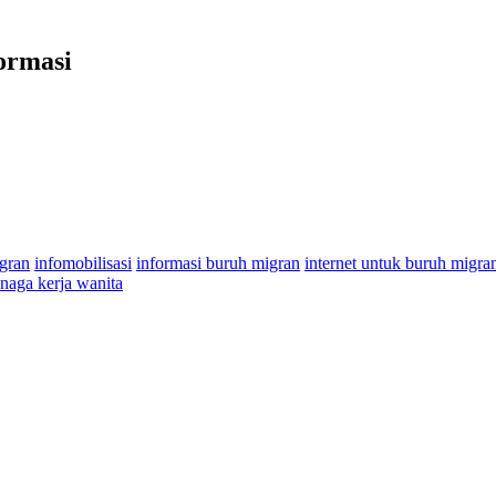
ormasi
gran
infomobilisasi
informasi buruh migran
internet untuk buruh migra
enaga kerja wanita