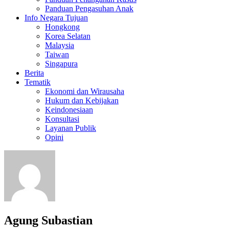
Panduan Pengasuhan Anak
Info Negara Tujuan
Hongkong
Korea Selatan
Malaysia
Taiwan
Singapura
Berita
Tematik
Ekonomi dan Wirausaha
Hukum dan Kebijakan
Keindonesiaan
Konsultasi
Layanan Publik
Opini
Agung Subastian