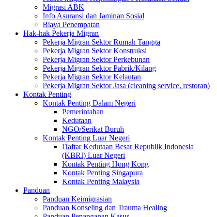
Migrasi ABK
Info Asuransi dan Jaminan Sosial
Biaya Penempatan
Hak-hak Pekerja Migran
Pekerja Migran Sektor Rumah Tangga
Pekerja Migran Sektor Konstruksi
Pekerja Migran Sektor Perkebunan
Pekerja Migran Sektor Pabrik/Kilang
Pekerja Migran Sektor Kelautan
Pekerja Migran Sektor Jasa (cleaning service, restoran)
Kontak Penting
Kontak Penting Dalam Negeri
Pemerintahan
Kedutaan
NGO/Serikat Buruh
Kontak Penting Luar Negeri
Daftar Kedutaan Besar Republik Indonesia
(KBRI) Luar Negeri
Kontak Penting Hong Kong
Kontak Penting Singapura
Kontak Penting Malaysia
Panduan
Panduan Keimigrasian
Panduan Konseling dan Trauma Healing
Panduan Penanganan Kasus