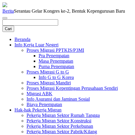
Berita
Serantau Gelar Kongres ke-2, Bentuk Kepengurusan Baru
Beranda
Info Kerja Luar Negeri
Proses Migrasi PPTKIS/P3MI
Pra Penempatan
Masa Penempatan
Purna Penempatan
Proses Migrasi G to G
Info G to G Korea
Proses Migrasi Mandiri
Proses Migrasi Kepentingan Perusahaan Sendiri
Migrasi ABK
Info Asuransi dan Jaminan Sosial
Biaya Penempatan
Hak-hak Pekerja Migran
Pekerja Migran Sektor Rumah Tangga
Pekerja Migran Sektor Konstruksi
Pekerja Migran Sektor Perkebunan
Pekerja Migran Sektor Pabrik/Kilang