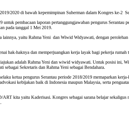
2019/2020 di bawah kepemimpinan Suherman dalam Kongres ke-2 Sera
2019 untuk pembacaan laporan pertanggungjawaban pengurus Serantau 
n pada tanggal 1 Mei 2019.
tua lainnya, yaitu Rahma Yeni dan Wiwid Widyawati, dengan perolehan
ngenai hak-haknya dan memperjuangkan kerja layak bagi pekerja rumah 
g diajukan adalah Rahma Yeni dan wiwid widyawati. Untuk posisi ini,
i sebagai Sekretaris dan Rahma Yeni sebagai Bendahara.
selaku ketua pengurus Serantau periode 2018/2019 memaparkan kerja-k
 advokasi kebijakan baik di Indonesia maupun Malaysia, serta penguat
 AD/ART kita yaitu Kaderisasi. Kongres sebagai sarana belajar sekal
.