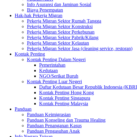
Info Asuransi dan Jaminan Sosial
Biaya Penempatan
Hak-hak Pekerja Migran
Pekerja Migran Sektor Rumah Tangga
Pekerja Migran Sektor Konstruksi
Pekerja Migran Sektor Perkebunan
Pekerja Migran Sektor Pabrik/Kilang
Pekerja Migran Sektor Kelautan
Pekerja Migran Sektor Jasa (cleaning service, restoran)
Kontak Penting
Kontak Penting Dalam Negeri
Pemerintahan
Kedutaan
NGO/Serikat Buruh
Kontak Penting Luar Negeri
Daftar Kedutaan Besar Republik Indonesia (KBRI
Kontak Penting Hong Kong
Kontak Penting Singapura
Kontak Penting Malaysia
Panduan
Panduan Keimigrasian
Panduan Konseling dan Trauma Healing
Panduan Penanganan Kasus
Panduan Pengasuhan Anak
Info Negara Tujuan