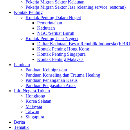
Pekerja Migran Sektor Kelautan
Pekerja Migran Sektor Jasa (cleaning service, restoran)
Kontak Penting
Kontak Penting Dalam Negeri
Pemerintahan
Kedutaan
NGO/Serikat Buruh
Kontak Penting Luar Negeri
Daftar Kedutaan Besar Republik Indonesia (KBRI
Kontak Penting Hong Kong
Kontak Penting Singapura
Kontak Penting Malaysia
Panduan
Panduan Keimigrasian
Panduan Konseling dan Trauma Healing
Panduan Penanganan Kasus
Panduan Pengasuhan Anak
Info Negara Tujuan
Hongkong
Korea Selatan
Malaysia
Taiwan
Singapura
Berita
Tematik