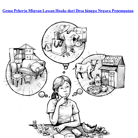
Gema Pekerja Migran Lawan Hoaks dari Desa hingga Negara Penempatan