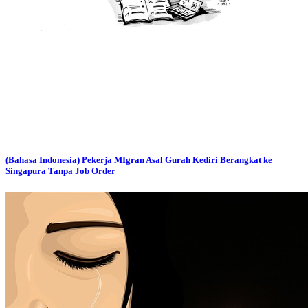
(Bahasa Indonesia) Pekerja MIgran Asal Gurah Kediri Berangkat ke
Singapura Tanpa Job Order