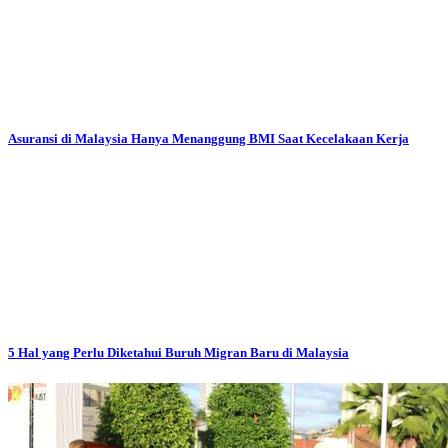
Asuransi di Malaysia Hanya Menanggung BMI Saat Kecelakaan Kerja
5 Hal yang Perlu Diketahui Buruh Migran Baru di Malaysia