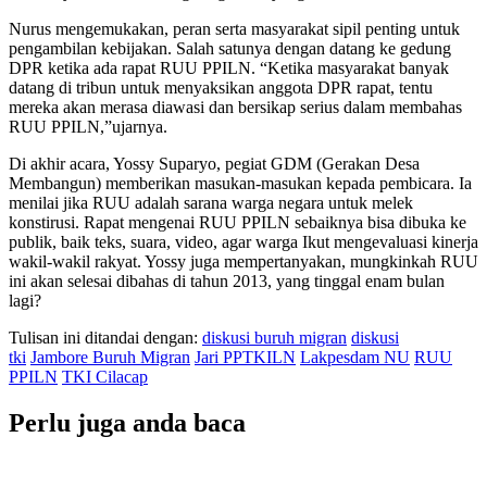
Nurus mengemukakan, peran serta masyarakat sipil penting untuk
pengambilan kebijakan. Salah satunya dengan datang ke gedung
DPR ketika ada rapat RUU PPILN. “Ketika masyarakat banyak
datang di tribun untuk menyaksikan anggota DPR rapat, tentu
mereka akan merasa diawasi dan bersikap serius dalam membahas
RUU PPILN,”ujarnya.
Di akhir acara, Yossy Suparyo, pegiat GDM (Gerakan Desa
Membangun) memberikan masukan-masukan kepada pembicara. Ia
menilai jika RUU adalah sarana warga negara untuk melek
konstirusi. Rapat mengenai RUU PPILN sebaiknya bisa dibuka ke
publik, baik teks, suara, video, agar warga Ikut mengevaluasi kinerja
wakil-wakil rakyat. Yossy juga mempertanyakan, mungkinkah RUU
ini akan selesai dibahas di tahun 2013, yang tinggal enam bulan
lagi?
Tulisan ini ditandai dengan:
diskusi buruh migran
diskusi
tki
Jambore Buruh Migran
Jari PPTKILN
Lakpesdam NU
RUU
PPILN
TKI Cilacap
Perlu juga anda baca