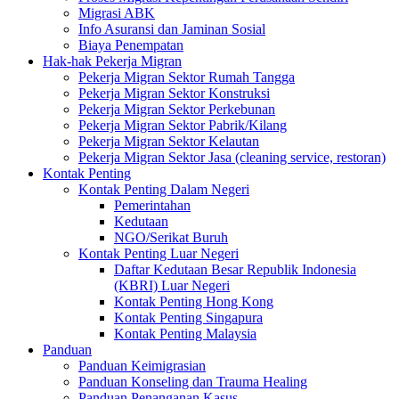
Migrasi ABK
Info Asuransi dan Jaminan Sosial
Biaya Penempatan
Hak-hak Pekerja Migran
Pekerja Migran Sektor Rumah Tangga
Pekerja Migran Sektor Konstruksi
Pekerja Migran Sektor Perkebunan
Pekerja Migran Sektor Pabrik/Kilang
Pekerja Migran Sektor Kelautan
Pekerja Migran Sektor Jasa (cleaning service, restoran)
Kontak Penting
Kontak Penting Dalam Negeri
Pemerintahan
Kedutaan
NGO/Serikat Buruh
Kontak Penting Luar Negeri
Daftar Kedutaan Besar Republik Indonesia
(KBRI) Luar Negeri
Kontak Penting Hong Kong
Kontak Penting Singapura
Kontak Penting Malaysia
Panduan
Panduan Keimigrasian
Panduan Konseling dan Trauma Healing
Panduan Penanganan Kasus