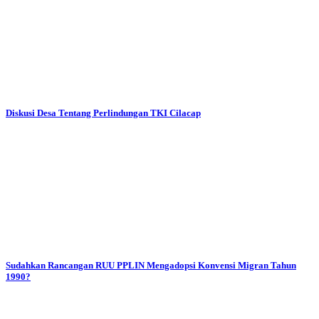
Diskusi Desa Tentang Perlindungan TKI Cilacap
Sudahkan Rancangan RUU PPLIN Mengadopsi Konvensi Migran Tahun
1990?