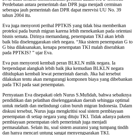
Perdebatan antara pemerintah dan DPR juga menjadi cerminan
seberapa jauh pemerintah dan DPR dapat merevisi UU No. 39
tahun 2004 itu.
Eva juga menyoroti perihal PPTKIS yang tidak bisa memberikan
proteksi pada buruh migran karena lebih menekankan pada orientasi
bisnis semata. Dirinya memandang, penempatan TKI akan lebih
baik bila diselenggarakan oleh negara. “Jika sistem penempatan G to
G bisa dilaksanakan, kenapa penempatan TKI malah diserahkan
pada PPTKIS? ” ujar Eva.
Eva pun menyoroti kembali peran BLKLN milik negara. Ia
berpendapat alangkah lebih baik jika kemudian BLKLN negara
dihidupkan kembali lewat pemerintah daerah. Jika hal tersebut
dilakukan tentu akan mengurangi komponen biaya yang dibebankan
pada TKI pada saat penempatan.
Pernyataan Eva disepakati oleh Nurus S.Mufidah, bahwa sebaiknya
pendidikan dan pelatihan diselenggarakan daerah sehingga optimal
untuk melatih dan melindungi calon buruh migran Indonesia. Dalam
diskusi tersebut, Nurus juga mengkritisi soal sistem pembiayaan
penempatan di setiap negara yang dituju TKI. Tidak adanya pakem
pembiayaan penempatan oleh pemerintah juga menjadi
permasalahan. Selain itu, soal sistem asuransi yang tumpang tindih
dan hanya mencari untung sangat menyengsarakan TKI.