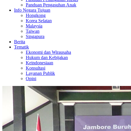
Panduan Pengasuhan Anak
Info Negara Tujuan
Hongkong
Korea Selatan
Malaysia
Taiwan
Singapura
Berita
Tematik
Ekonomi dan Wirausaha
Hukum dan Kebijakan
Keindonesiaan
Konsultasi
Layanan Publik
Opini