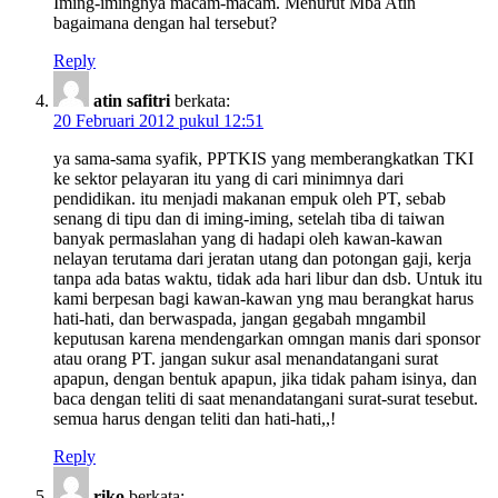
Iming-imingnya macam-macam. Menurut Mba Atin
bagaimana dengan hal tersebut?
Reply
atin safitri
berkata:
20 Februari 2012 pukul 12:51
ya sama-sama syafik, PPTKIS yang memberangkatkan TKI
ke sektor pelayaran itu yang di cari minimnya dari
pendidikan. itu menjadi makanan empuk oleh PT, sebab
senang di tipu dan di iming-iming, setelah tiba di taiwan
banyak permaslahan yang di hadapi oleh kawan-kawan
nelayan terutama dari jeratan utang dan potongan gaji, kerja
tanpa ada batas waktu, tidak ada hari libur dan dsb. Untuk itu
kami berpesan bagi kawan-kawan yng mau berangkat harus
hati-hati, dan berwaspada, jangan gegabah mngambil
keputusan karena mendengarkan omngan manis dari sponsor
atau orang PT. jangan sukur asal menandatangani surat
apapun, dengan bentuk apapun, jika tidak paham isinya, dan
baca dengan teliti di saat menandatangani surat-surat tesebut.
semua harus dengan teliti dan hati-hati,,!
Reply
riko
berkata: