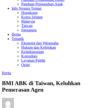
Panduan Pengasuhan Anak
Info Negara Tujuan
Hongkong
Korea Selatan
Malaysia
Taiwan
Singapura
Berita
Tematik
Ekonomi dan Wirausaha
Hukum dan Kebijakan
Keindonesiaan
Konsultasi
Layanan Publik
Opini
Berita
BMI ABK di Taiwan, Keluhkan
Pemerasan Agen