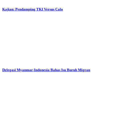
Kajian: Pendamping TKI Versus Calo
Delegasi Myanmar-Indonesia Bahas Isu Buruh Migran