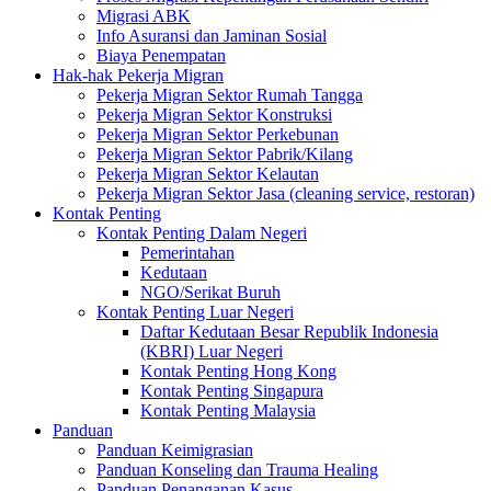
Migrasi ABK
Info Asuransi dan Jaminan Sosial
Biaya Penempatan
Hak-hak Pekerja Migran
Pekerja Migran Sektor Rumah Tangga
Pekerja Migran Sektor Konstruksi
Pekerja Migran Sektor Perkebunan
Pekerja Migran Sektor Pabrik/Kilang
Pekerja Migran Sektor Kelautan
Pekerja Migran Sektor Jasa (cleaning service, restoran)
Kontak Penting
Kontak Penting Dalam Negeri
Pemerintahan
Kedutaan
NGO/Serikat Buruh
Kontak Penting Luar Negeri
Daftar Kedutaan Besar Republik Indonesia
(KBRI) Luar Negeri
Kontak Penting Hong Kong
Kontak Penting Singapura
Kontak Penting Malaysia
Panduan
Panduan Keimigrasian
Panduan Konseling dan Trauma Healing
Panduan Penanganan Kasus