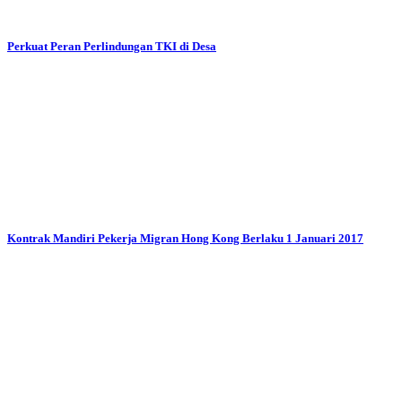
Perkuat Peran Perlindungan TKI di Desa
Kontrak Mandiri Pekerja Migran Hong Kong Berlaku 1 Januari 2017