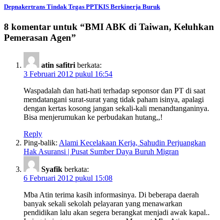
Depnakertrans Tindak Tegas PPTKIS Berkinerja Buruk
8 komentar untuk “
BMI ABK di Taiwan, Keluhkan
Pemerasan Agen
”
atin safitri
berkata:
3 Februari 2012 pukul 16:54
Waspadalah dan hati-hati terhadap seponsor dan PT di saat
mendatangani surat-surat yang tidak paham isinya, apalagi
dengan kertas kosong jangan sekali-kali menandtanganinya.
Bisa menjerumukan ke perbudakan hutang,,!
Reply
Ping-balik:
Alami Kecelakaan Kerja, Sahudin Perjuangkan
Hak Asuransi | Pusat Sumber Daya Buruh Migran
Syafik
berkata:
6 Februari 2012 pukul 15:08
Mba Atin terima kasih informasinya. Di beberapa daerah
banyak sekali sekolah pelayaran yang menawarkan
pendidikan lalu akan segera berangkat menjadi awak kapal..