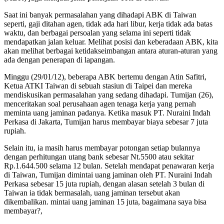
Saat ini banyak permasalahan yang dihadapi ABK di Taiwan
seperti, gaji ditahan agen, tidak ada hari libur, kerja tidak ada batas
waktu, dan berbagai persoalan yang selama ini seperti tidak
mendapatkan jalan keluar. Melihat posisi dan keberadaan ABK, kita
akan melihat berbagai ketidakseimbangan antara aturan-aturan yang
ada dengan penerapan di lapangan.
Minggu (29/01/12), beberapa ABK bertemu dengan Atin Safitri,
Ketua ATKI Taiwan di sebuah stasiun di Taipei dan mereka
mendiskusikan permasalahan yang sedang dihadapi. Tumijan (26),
menceritakan soal perusahaan agen tenaga kerja yang pernah
meminta uang jaminan padanya. Ketika masuk PT. Nuraini Indah
Perkasa di Jakarta, Tumijan harus membayar biaya sebesar 7 juta
rupiah.
Selain itu, ia masih harus membayar potongan setiap bulannya
dengan perhitungan utang bank sebesar Nt.5500 atau sekitar
Rp.1.644.500 selama 12 bulan. Setelah mendapat penawaran kerja
di Taiwan, Tumijan dimintai uang jaminan oleh PT. Nuraini Indah
Perkasa sebesar 15 juta rupiah, dengan alasan setelah 3 bulan di
Taiwan ia tidak bermasalah, uang jaminan tersebut akan
dikembalikan. mintai uang jaminan 15 juta, bagaimana saya bisa
membayar?,