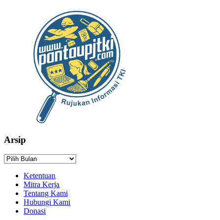
Arsip
Arsip
Ketentuan
Mitra Kerja
Tentang Kami
Hubungi Kami
Donasi