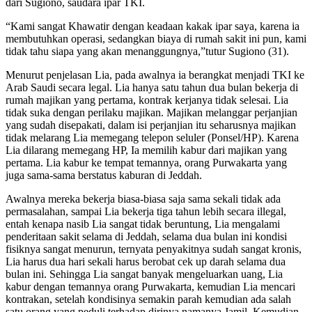
dari Sugiono, saudara ipar TKI.
“Kami sangat Khawatir dengan keadaan kakak ipar saya, karena ia
membutuhkan operasi, sedangkan biaya di rumah sakit ini pun, kami
tidak tahu siapa yang akan menanggungnya,”tutur Sugiono (31).
Menurut penjelasan Lia, pada awalnya ia berangkat menjadi TKI ke
Arab Saudi secara legal. Lia hanya satu tahun dua bulan bekerja di
rumah majikan yang pertama, kontrak kerjanya tidak selesai. Lia
tidak suka dengan perilaku majikan. Majikan melanggar perjanjian
yang sudah disepakati, dalam isi perjanjian itu seharusnya majikan
tidak melarang Lia memegang telepon seluler (Ponsel/HP). Karena
Lia dilarang memegang HP, Ia memilih kabur dari majikan yang
pertama. Lia kabur ke tempat temannya, orang Purwakarta yang
juga sama-sama berstatus kaburan di Jeddah.
Awalnya mereka bekerja biasa-biasa saja sama sekali tidak ada
permasalahan, sampai Lia bekerja tiga tahun lebih secara illegal,
entah kenapa nasib Lia sangat tidak beruntung, Lia mengalami
penderitaan sakit selama di Jeddah, selama dua bulan ini kondisi
fisiknya sangat menurun, ternyata penyakitnya sudah sangat kronis,
Lia harus dua hari sekali harus berobat cek up darah selama dua
bulan ini. Sehingga Lia sangat banyak mengeluarkan uang, Lia
kabur dengan temannya orang Purwakarta, kemudian Lia mencari
kontrakan, setelah kondisinya semakin parah kemudian ada salah
satu orang yang peduli terhadap dirinya namanya Jamil. Kemudian