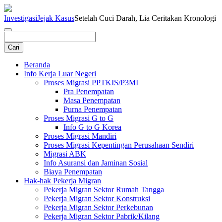
Investigasi
Jejak Kasus
Setelah Cuci Darah, Lia Ceritakan Kronologi
Beranda
Info Kerja Luar Negeri
Proses Migrasi PPTKIS/P3MI
Pra Penempatan
Masa Penempatan
Purna Penempatan
Proses Migrasi G to G
Info G to G Korea
Proses Migrasi Mandiri
Proses Migrasi Kepentingan Perusahaan Sendiri
Migrasi ABK
Info Asuransi dan Jaminan Sosial
Biaya Penempatan
Hak-hak Pekerja Migran
Pekerja Migran Sektor Rumah Tangga
Pekerja Migran Sektor Konstruksi
Pekerja Migran Sektor Perkebunan
Pekerja Migran Sektor Pabrik/Kilang