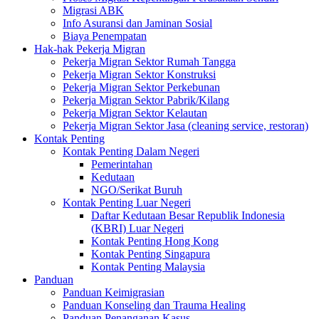
Migrasi ABK
Info Asuransi dan Jaminan Sosial
Biaya Penempatan
Hak-hak Pekerja Migran
Pekerja Migran Sektor Rumah Tangga
Pekerja Migran Sektor Konstruksi
Pekerja Migran Sektor Perkebunan
Pekerja Migran Sektor Pabrik/Kilang
Pekerja Migran Sektor Kelautan
Pekerja Migran Sektor Jasa (cleaning service, restoran)
Kontak Penting
Kontak Penting Dalam Negeri
Pemerintahan
Kedutaan
NGO/Serikat Buruh
Kontak Penting Luar Negeri
Daftar Kedutaan Besar Republik Indonesia
(KBRI) Luar Negeri
Kontak Penting Hong Kong
Kontak Penting Singapura
Kontak Penting Malaysia
Panduan
Panduan Keimigrasian
Panduan Konseling dan Trauma Healing
Panduan Penanganan Kasus