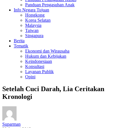
Panduan Pengasuhan Anak
Info Negara Tujuan
Hongkong
Korea Selatan
Malaysia
Taiwan
Singapura
Berita
Tematik
Ekonomi dan Wirausaha
Hukum dan Kebijakan
Keindonesiaan
Konsultasi
Layanan Publik
Opini
Setelah Cuci Darah, Lia Ceritakan
Kronologi
Suparman