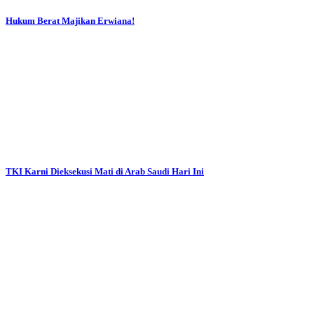
Hukum Berat Majikan Erwiana!
TKI Karni Dieksekusi Mati di Arab Saudi Hari Ini