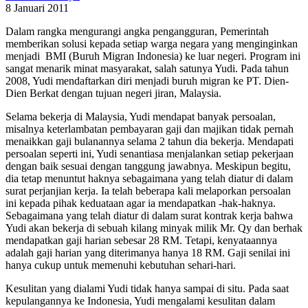
8 Januari 2011
Dalam rangka mengurangi angka pengangguran, Pemerintah
memberikan solusi kepada setiap warga negara yang menginginkan
menjadi BMI (Buruh Migran Indonesia) ke luar negeri. Program ini
sangat menarik minat masyarakat, salah satunya Yudi. Pada tahun
2008, Yudi mendaftarkan diri menjadi buruh migran ke PT. Dien-
Dien Berkat dengan tujuan negeri jiran, Malaysia.
Selama bekerja di Malaysia, Yudi mendapat banyak persoalan,
misalnya keterlambatan pembayaran gaji dan majikan tidak pernah
menaikkan gaji bulanannya selama 2 tahun dia bekerja. Mendapati
persoalan seperti ini, Yudi senantiasa menjalankan setiap pekerjaan
dengan baik sesuai dengan tanggung jawabnya. Meskipun begitu,
dia tetap menuntut haknya sebagaimana yang telah diatur di dalam
surat perjanjian kerja. Ia telah beberapa kali melaporkan persoalan
ini kepada pihak keduataan agar ia mendapatkan -hak-haknya.
Sebagaimana yang telah diatur di dalam surat kontrak kerja bahwa
Yudi akan bekerja di sebuah kilang minyak milik Mr. Qy dan berhak
mendapatkan gaji harian sebesar 28 RM. Tetapi, kenyataannya
adalah gaji harian yang diterimanya hanya 18 RM. Gaji senilai ini
hanya cukup untuk memenuhi kebutuhan sehari-hari.
Kesulitan yang dialami Yudi tidak hanya sampai di situ. Pada saat
kepulangannya ke Indonesia, Yudi mengalami kesulitan dalam