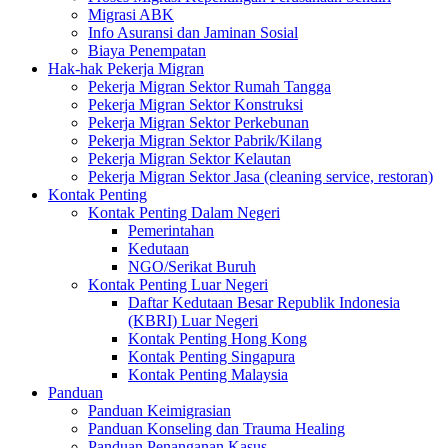
Migrasi ABK
Info Asuransi dan Jaminan Sosial
Biaya Penempatan
Hak-hak Pekerja Migran
Pekerja Migran Sektor Rumah Tangga
Pekerja Migran Sektor Konstruksi
Pekerja Migran Sektor Perkebunan
Pekerja Migran Sektor Pabrik/Kilang
Pekerja Migran Sektor Kelautan
Pekerja Migran Sektor Jasa (cleaning service, restoran)
Kontak Penting
Kontak Penting Dalam Negeri
Pemerintahan
Kedutaan
NGO/Serikat Buruh
Kontak Penting Luar Negeri
Daftar Kedutaan Besar Republik Indonesia
(KBRI) Luar Negeri
Kontak Penting Hong Kong
Kontak Penting Singapura
Kontak Penting Malaysia
Panduan
Panduan Keimigrasian
Panduan Konseling dan Trauma Healing
Panduan Penanganan Kasus