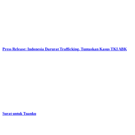
Press Release: Indonesia Darurat Trafficking, Tuntaskan Kasus TKI ABK
Surat untuk Tuanku