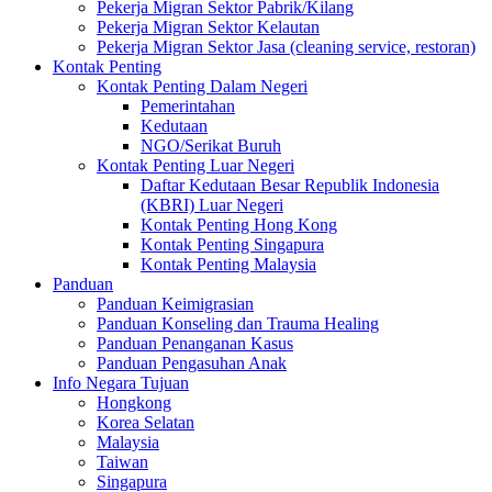
Pekerja Migran Sektor Pabrik/Kilang
Pekerja Migran Sektor Kelautan
Pekerja Migran Sektor Jasa (cleaning service, restoran)
Kontak Penting
Kontak Penting Dalam Negeri
Pemerintahan
Kedutaan
NGO/Serikat Buruh
Kontak Penting Luar Negeri
Daftar Kedutaan Besar Republik Indonesia
(KBRI) Luar Negeri
Kontak Penting Hong Kong
Kontak Penting Singapura
Kontak Penting Malaysia
Panduan
Panduan Keimigrasian
Panduan Konseling dan Trauma Healing
Panduan Penanganan Kasus
Panduan Pengasuhan Anak
Info Negara Tujuan
Hongkong
Korea Selatan
Malaysia
Taiwan
Singapura