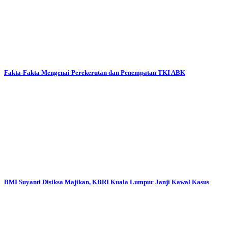
Fakta-Fakta Mengenai Perekerutan dan Penempatan TKI ABK
BMI Suyanti Disiksa Majikan, KBRI Kuala Lumpur Janji Kawal Kasus