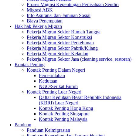
Proses Migrasi Kepentingan Perusahaan Sendiri
Migrasi ABK
Info Asuransi dan Jaminan Sosial
Biaya Penempatan
Hak-hak Pekerja Migran
Pekerja Migran Sektor Rumah Tangga
Pekerja Migran Sektor Konstruksi
Pekerja Migran Sektor Perkebunan
Pekerja Migran Sektor Pabrik/Kilang
Pekerja Migran Sektor Kelautan
Pekerja Migran Sektor Jasa (cleaning service, restoran)
Kontak Penting
Kontak Penting Dalam Negeri
Pemerintahan
Kedutaan
NGO/Serikat Buruh
Kontak Penting Luar Negeri
Daftar Kedutaan Besar Republik Indonesia
(KBRI) Luar Negeri
Kontak Penting Hong Kong
Kontak Penting Singapura
Kontak Penting Malaysia
Panduan
Panduan Keimigrasian
Panduan Konseling dan Trauma Healing