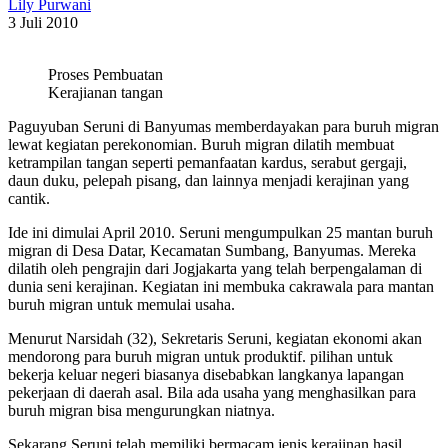
Lily Purwani
3 Juli 2010
Proses Pembuatan
Kerajianan tangan
Paguyuban Seruni di Banyumas memberdayakan para buruh migran
lewat kegiatan perekonomian. Buruh migran dilatih membuat
ketrampilan tangan seperti pemanfaatan kardus, serabut gergaji,
daun duku, pelepah pisang, dan lainnya menjadi kerajinan yang
cantik.
Ide ini dimulai April 2010. Seruni mengumpulkan 25 mantan buruh
migran di Desa Datar, Kecamatan Sumbang, Banyumas. Mereka
dilatih oleh pengrajin dari Jogjakarta yang telah berpengalaman di
dunia seni kerajinan. Kegiatan ini membuka cakrawala para mantan
buruh migran untuk memulai usaha.
Menurut Narsidah (32), Sekretaris Seruni, kegiatan ekonomi akan
mendorong para buruh migran untuk produktif. pilihan untuk
bekerja keluar negeri biasanya disebabkan langkanya lapangan
pekerjaan di daerah asal. Bila ada usaha yang menghasilkan para
buruh migran bisa mengurungkan niatnya.
Sekarang Seruni telah memiliki bermacam jenis kerajinan hasil