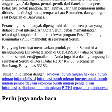
anggotanya. Ada figura, pernak-pernik dari flanel, tempat pensil,
kotak tisu, kotak pandora, dan lainnya. Jaringan pemasaran mulai
dirintis, ada di Jogjakarta, tempat wisata Baturaden, dan gerai-gerai
saat kegiatan di Banyumas.
Perancang desain banyak dipengaruhi oleh tren-tren pasar yang
didapat lewat internet. Anggota Seruni bebas memanfaatkan
teknologi komputer dan internet lewat program Pusat Teknologi
Komunitas (PTK) mahnettik di sekretariat Seruni.
Bagi yang berminat memasarkan produk-produk Seruni bisa
menghubungi Lili lewat telepon di 081542993677 atau berkirim
surat ke seruni.seru@gmail.com. Anda juga bisa datang langsung ke
sekretariat Seruni di Desa Datar Rt 01/ Rw 03, Kecamatan
Sumbang, Banyumas 53183.
Tulisan ini ditandai dengan:
advokasi
buruh migran
hak-hak buruh
migran
infomobilisasi
informasi buruh migran
internet untuk buruh
migran
pemberdayaan ekonomi buruh migran
pengelolaan
informasi
perlindungan buruh migran
PJTKI
tenaga kerja indonesia
Perlu juga anda baca