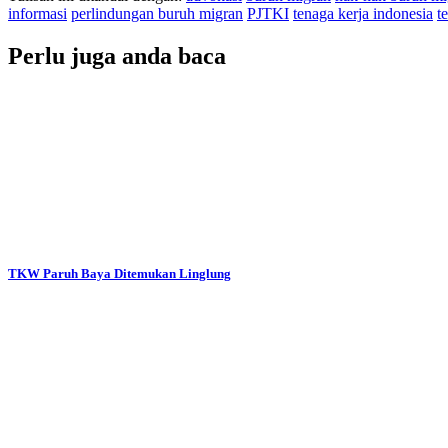
informasi
perlindungan buruh migran
PJTKI
tenaga kerja indonesia
t
Perlu juga anda baca
TKW Paruh Baya Ditemukan Linglung