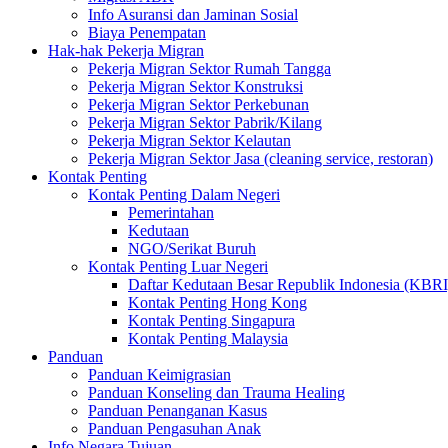
Info Asuransi dan Jaminan Sosial
Biaya Penempatan
Hak-hak Pekerja Migran
Pekerja Migran Sektor Rumah Tangga
Pekerja Migran Sektor Konstruksi
Pekerja Migran Sektor Perkebunan
Pekerja Migran Sektor Pabrik/Kilang
Pekerja Migran Sektor Kelautan
Pekerja Migran Sektor Jasa (cleaning service, restoran)
Kontak Penting
Kontak Penting Dalam Negeri
Pemerintahan
Kedutaan
NGO/Serikat Buruh
Kontak Penting Luar Negeri
Daftar Kedutaan Besar Republik Indonesia (KBRI
Kontak Penting Hong Kong
Kontak Penting Singapura
Kontak Penting Malaysia
Panduan
Panduan Keimigrasian
Panduan Konseling dan Trauma Healing
Panduan Penanganan Kasus
Panduan Pengasuhan Anak
Info Negara Tujuan