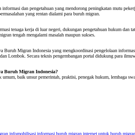
nformasi dan pengetahuan yang mendorong peningkatan mutu pekerja In
ermasalahan yang rentan dialami para buruh migran.
si tenaga kerja di luar negeri, dukungan pengetahuan hukum dan tatac
migran tengah mengalami masalah maupun sukses.
ya Buruh Migran Indonesia yang mengkoordinasi pengelolaan informas
dan Lombok. Secara teknis pengembangan portal didukung para ilmuwan
a Buruh Migran Indonesia?
k umum, baik unsur pemerintah, praktisi, penegak hukum, lembaga s
gran
infomobilisasi
informasi buruh migran
internet untuk buruh migra