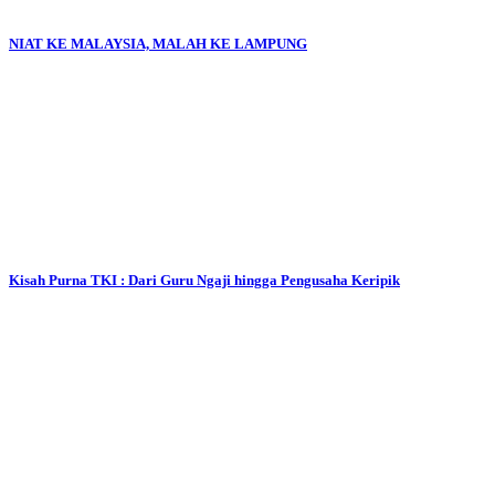
NIAT KE MALAYSIA, MALAH KE LAMPUNG
Kisah Purna TKI : Dari Guru Ngaji hingga Pengusaha Keripik