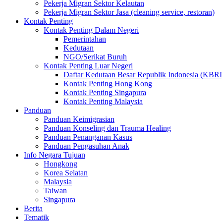
Pekerja Migran Sektor Kelautan
Pekerja Migran Sektor Jasa (cleaning service, restoran)
Kontak Penting
Kontak Penting Dalam Negeri
Pemerintahan
Kedutaan
NGO/Serikat Buruh
Kontak Penting Luar Negeri
Daftar Kedutaan Besar Republik Indonesia (KBRI
Kontak Penting Hong Kong
Kontak Penting Singapura
Kontak Penting Malaysia
Panduan
Panduan Keimigrasian
Panduan Konseling dan Trauma Healing
Panduan Penanganan Kasus
Panduan Pengasuhan Anak
Info Negara Tujuan
Hongkong
Korea Selatan
Malaysia
Taiwan
Singapura
Berita
Tematik