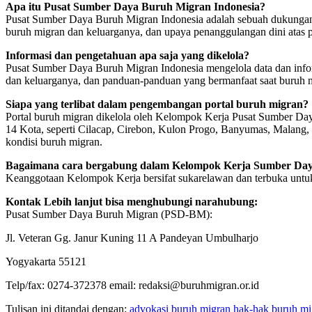
Apa itu Pusat Sumber Daya Buruh Migran Indonesia?
Pusat Sumber Daya Buruh Migran Indonesia adalah sebuah dukungan i
buruh migran dan keluarganya, dan upaya penanggulangan dini atas p
Informasi dan pengetahuan apa saja yang dikelola?
Pusat Sumber Daya Buruh Migran Indonesia mengelola data dan informa
dan keluarganya, dan panduan-panduan yang bermanfaat saat buruh 
Siapa yang terlibat dalam pengembangan portal buruh migran?
Portal buruh migran dikelola oleh Kelompok Kerja Pusat Sumber Da
14 Kota, seperti Cilacap, Cirebon, Kulon Progo, Banyumas, Malang, 
kondisi buruh migran.
Bagaimana cara bergabung dalam Kelompok Kerja Sumber Day
Keanggotaan Kelompok Kerja bersifat sukarelawan dan terbuka untu
Kontak Lebih lanjut bisa menghubungi narahubung:
Pusat Sumber Daya Buruh Migran (PSD-BM):
Jl. Veteran Gg. Janur Kuning 11 A Pandeyan Umbulharjo
Yogyakarta 55121
Telp/fax: 0274-372378 email: redaksi@buruhmigran.or.id
Tulisan ini ditandai dengan:
advokasi
buruh migran
hak-hak buruh mi