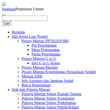
Panduan
Penjelasan Umum
Beranda
Info Kerja Luar Negeri
Proses Migrasi PPTKIS/P3MI
Pra Penempatan
Masa Penempatan
Purna Penempatan
Proses Migrasi G to G
Info G to G Korea
Proses Migrasi Mandiri
Proses Migrasi Kepentingan Perusahaan Sendiri
Migrasi ABK
Info Asuransi dan Jaminan Sosial
Biaya Penempatan
Hak-hak Pekerja Migran
Pekerja Migran Sektor Rumah Tangga
Pekerja Migran Sektor Konstruksi
Pekerja Migran Sektor Perkebunan
Pekerja Migran Sektor Pabrik/Kilang