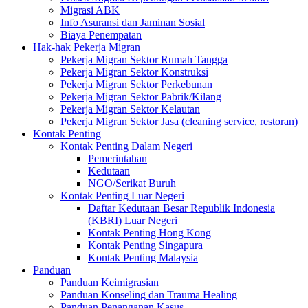
Migrasi ABK
Info Asuransi dan Jaminan Sosial
Biaya Penempatan
Hak-hak Pekerja Migran
Pekerja Migran Sektor Rumah Tangga
Pekerja Migran Sektor Konstruksi
Pekerja Migran Sektor Perkebunan
Pekerja Migran Sektor Pabrik/Kilang
Pekerja Migran Sektor Kelautan
Pekerja Migran Sektor Jasa (cleaning service, restoran)
Kontak Penting
Kontak Penting Dalam Negeri
Pemerintahan
Kedutaan
NGO/Serikat Buruh
Kontak Penting Luar Negeri
Daftar Kedutaan Besar Republik Indonesia
(KBRI) Luar Negeri
Kontak Penting Hong Kong
Kontak Penting Singapura
Kontak Penting Malaysia
Panduan
Panduan Keimigrasian
Panduan Konseling dan Trauma Healing
Panduan Penanganan Kasus