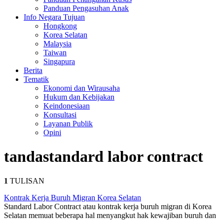
Panduan Pengasuhan Anak
Info Negara Tujuan
Hongkong
Korea Selatan
Malaysia
Taiwan
Singapura
Berita
Tematik
Ekonomi dan Wirausaha
Hukum dan Kebijakan
Keindonesiaan
Konsultasi
Layanan Publik
Opini
tanda
standard labor contract
1
TULISAN
Kontrak Kerja Buruh Migran Korea Selatan
Standard Labor Contract atau kontrak kerja buruh migran di Korea
Selatan memuat beberapa hal menyangkut hak kewajiban buruh dan