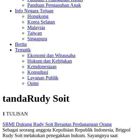
Panduan Pengasuhan Anak
Info Negara Tujuan
Hongkong
Korea Selatan
Malaysia
Taiwan
Singapura
Berita
Tematik
Ekonomi dan Wirausaha
Hukum dan Kebijakan
Keindonesiaan
Konsultasi
Layanan Publik
Opini
tanda
Rudy Soit
1
TULISAN
SBMI Dukung Rudy Soit Berantas Perdagangan Orang
Sebagai seorang anggota Kepolisian Republik Indonesia, Brigpol
Rudy Soit melakukan penegakkan hukum. Sayangnya saat