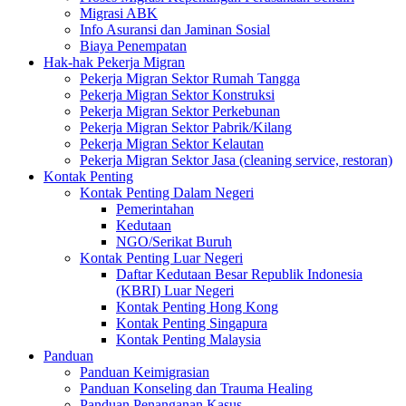
Migrasi ABK
Info Asuransi dan Jaminan Sosial
Biaya Penempatan
Hak-hak Pekerja Migran
Pekerja Migran Sektor Rumah Tangga
Pekerja Migran Sektor Konstruksi
Pekerja Migran Sektor Perkebunan
Pekerja Migran Sektor Pabrik/Kilang
Pekerja Migran Sektor Kelautan
Pekerja Migran Sektor Jasa (cleaning service, restoran)
Kontak Penting
Kontak Penting Dalam Negeri
Pemerintahan
Kedutaan
NGO/Serikat Buruh
Kontak Penting Luar Negeri
Daftar Kedutaan Besar Republik Indonesia
(KBRI) Luar Negeri
Kontak Penting Hong Kong
Kontak Penting Singapura
Kontak Penting Malaysia
Panduan
Panduan Keimigrasian
Panduan Konseling dan Trauma Healing
Panduan Penanganan Kasus