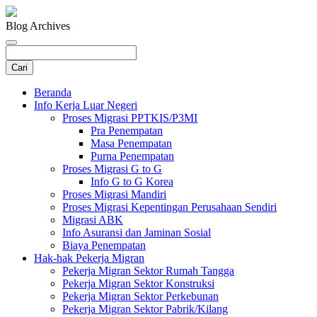
Blog Archives
Beranda
Info Kerja Luar Negeri
Proses Migrasi PPTKIS/P3MI
Pra Penempatan
Masa Penempatan
Purna Penempatan
Proses Migrasi G to G
Info G to G Korea
Proses Migrasi Mandiri
Proses Migrasi Kepentingan Perusahaan Sendiri
Migrasi ABK
Info Asuransi dan Jaminan Sosial
Biaya Penempatan
Hak-hak Pekerja Migran
Pekerja Migran Sektor Rumah Tangga
Pekerja Migran Sektor Konstruksi
Pekerja Migran Sektor Perkebunan
Pekerja Migran Sektor Pabrik/Kilang