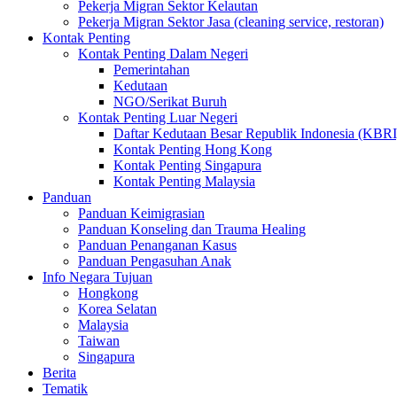
Pekerja Migran Sektor Kelautan
Pekerja Migran Sektor Jasa (cleaning service, restoran)
Kontak Penting
Kontak Penting Dalam Negeri
Pemerintahan
Kedutaan
NGO/Serikat Buruh
Kontak Penting Luar Negeri
Daftar Kedutaan Besar Republik Indonesia (KBRI
Kontak Penting Hong Kong
Kontak Penting Singapura
Kontak Penting Malaysia
Panduan
Panduan Keimigrasian
Panduan Konseling dan Trauma Healing
Panduan Penanganan Kasus
Panduan Pengasuhan Anak
Info Negara Tujuan
Hongkong
Korea Selatan
Malaysia
Taiwan
Singapura
Berita
Tematik