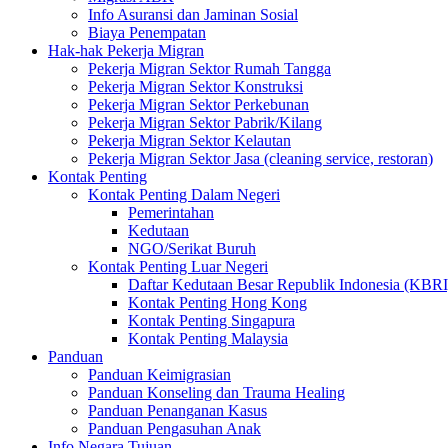
Info Asuransi dan Jaminan Sosial
Biaya Penempatan
Hak-hak Pekerja Migran
Pekerja Migran Sektor Rumah Tangga
Pekerja Migran Sektor Konstruksi
Pekerja Migran Sektor Perkebunan
Pekerja Migran Sektor Pabrik/Kilang
Pekerja Migran Sektor Kelautan
Pekerja Migran Sektor Jasa (cleaning service, restoran)
Kontak Penting
Kontak Penting Dalam Negeri
Pemerintahan
Kedutaan
NGO/Serikat Buruh
Kontak Penting Luar Negeri
Daftar Kedutaan Besar Republik Indonesia (KBRI
Kontak Penting Hong Kong
Kontak Penting Singapura
Kontak Penting Malaysia
Panduan
Panduan Keimigrasian
Panduan Konseling dan Trauma Healing
Panduan Penanganan Kasus
Panduan Pengasuhan Anak
Info Negara Tujuan