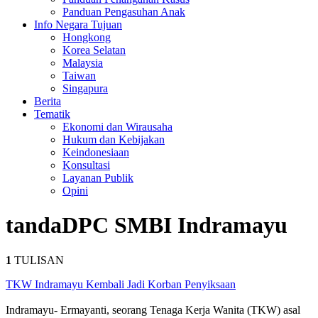
Panduan Pengasuhan Anak
Info Negara Tujuan
Hongkong
Korea Selatan
Malaysia
Taiwan
Singapura
Berita
Tematik
Ekonomi dan Wirausaha
Hukum dan Kebijakan
Keindonesiaan
Konsultasi
Layanan Publik
Opini
tanda
DPC SMBI Indramayu
1
TULISAN
TKW Indramayu Kembali Jadi Korban Penyiksaan
Indramayu- Ermayanti, seorang Tenaga Kerja Wanita (TKW) asal