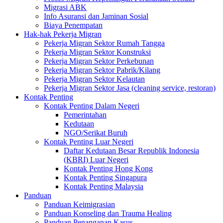
Migrasi ABK
Info Asuransi dan Jaminan Sosial
Biaya Penempatan
Hak-hak Pekerja Migran
Pekerja Migran Sektor Rumah Tangga
Pekerja Migran Sektor Konstruksi
Pekerja Migran Sektor Perkebunan
Pekerja Migran Sektor Pabrik/Kilang
Pekerja Migran Sektor Kelautan
Pekerja Migran Sektor Jasa (cleaning service, restoran)
Kontak Penting
Kontak Penting Dalam Negeri
Pemerintahan
Kedutaan
NGO/Serikat Buruh
Kontak Penting Luar Negeri
Daftar Kedutaan Besar Republik Indonesia
(KBRI) Luar Negeri
Kontak Penting Hong Kong
Kontak Penting Singapura
Kontak Penting Malaysia
Panduan
Panduan Keimigrasian
Panduan Konseling dan Trauma Healing
Panduan Penanganan Kasus