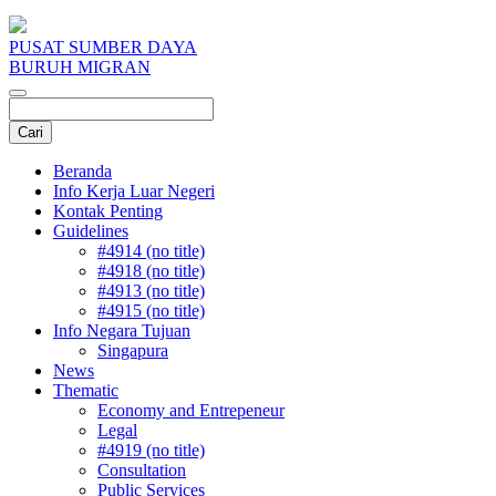
PUSAT SUMBER DAYA
BURUH MIGRAN
Beranda
Info Kerja Luar Negeri
Kontak Penting
Guidelines
#4914 (no title)
#4918 (no title)
#4913 (no title)
#4915 (no title)
Info Negara Tujuan
Singapura
News
Thematic
Economy and Entrepeneur
Legal
#4919 (no title)
Consultation
Public Services