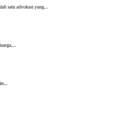
h satu advokasi yang...
uarga,...
s...