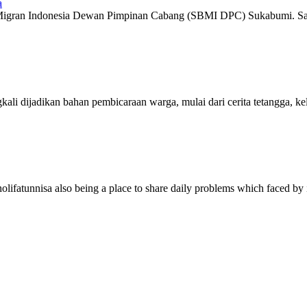
a
Migran Indonesia Dewan Pimpinan Cabang (SBMI DPC) Sukabumi. Sala
li dijadikan bahan pembicaraan warga, mulai dari cerita tetangga, kel
lifatunnisa also being a place to share daily problems which faced by it