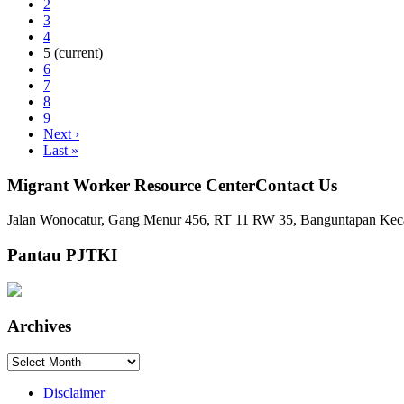
2
3
4
5
(current)
6
7
8
9
Next
›
Last
»
Migrant Worker Resource CenterContact Us
Jalan Wonocatur, Gang Menur 456, RT 11 RW 35, Banguntapan Keca
Pantau PJTKI
Archives
Archives
Disclaimer