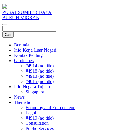
PUSAT SUMBER DAYA
BURUH MIGRAN
Beranda
Info Kerja Luar Negeri
Kontak Penting
Guidelines
#4914 (no title)
#4918 (no title)
#4913 (no title)
#4915 (no title)
Info Negara Tujuan
Singapura
News
Thematic
Economy and Entrepeneur
Legal
#4919 (no title)
Consultation
Public Services