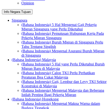
Opinion
Info Negara Tujuan
Singapura
(Bahasa Indonesia) 5 Hal Mengenai Gaji Pekerja
Migran Singapura yang Perlu Diketahui
(Bahasa Indonesia) Pemutusan Hubungan Kerja Pada
Pekerja Migran Singapura
(Bahasa Indonesia) Buruh Migran di Singapura Perlu
Tahu Tentang Singlish
(Bahasa Indonesia) Mengenal Asuransi Buruh Migran
di Singapura
(Bahasa Indonesia) Malaysia
(Bahasa Indonesia) 5 Hal yang Perlu Diketahui Buruh
Migran Baru di Malaysia
(Bahasa Indonesia) Calon TKI Perlu Perhatikan
Peraturan Bea Cukai Malaysia
(Bahasa Indonesia) Gaji, Lembur dan Levy TKI Sektor
Konstruksi di Malaysia
(Bahasa Indonesia) Mengenal Malaysia dan Beberapa
Istilah Penting Bagi Pekerja Migran
(Bahasa Indonesia) Hongkong
(Bahasa Indonesia) Mengenal Makna Warna dalam
Budaya Tiongkok