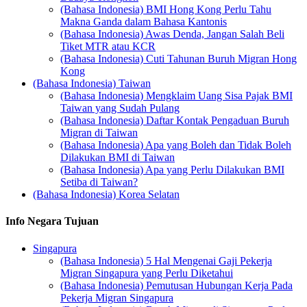
(Bahasa Indonesia) BMI Hong Kong Perlu Tahu
Makna Ganda dalam Bahasa Kantonis
(Bahasa Indonesia) Awas Denda, Jangan Salah Beli
Tiket MTR atau KCR
(Bahasa Indonesia) Cuti Tahunan Buruh Migran Hong
Kong
(Bahasa Indonesia) Taiwan
(Bahasa Indonesia) Mengklaim Uang Sisa Pajak BMI
Taiwan yang Sudah Pulang
(Bahasa Indonesia) Daftar Kontak Pengaduan Buruh
Migran di Taiwan
(Bahasa Indonesia) Apa yang Boleh dan Tidak Boleh
Dilakukan BMI di Taiwan
(Bahasa Indonesia) Apa yang Perlu Dilakukan BMI
Setiba di Taiwan?
(Bahasa Indonesia) Korea Selatan
Info Negara Tujuan
Singapura
(Bahasa Indonesia) 5 Hal Mengenai Gaji Pekerja
Migran Singapura yang Perlu Diketahui
(Bahasa Indonesia) Pemutusan Hubungan Kerja Pada
Pekerja Migran Singapura