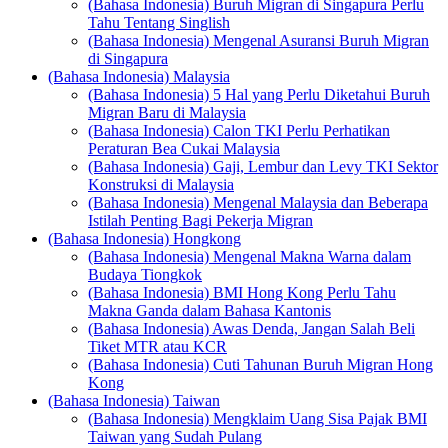
(Bahasa Indonesia) Buruh Migran di Singapura Perlu
Tahu Tentang Singlish
(Bahasa Indonesia) Mengenal Asuransi Buruh Migran
di Singapura
(Bahasa Indonesia) Malaysia
(Bahasa Indonesia) 5 Hal yang Perlu Diketahui Buruh
Migran Baru di Malaysia
(Bahasa Indonesia) Calon TKI Perlu Perhatikan
Peraturan Bea Cukai Malaysia
(Bahasa Indonesia) Gaji, Lembur dan Levy TKI Sektor
Konstruksi di Malaysia
(Bahasa Indonesia) Mengenal Malaysia dan Beberapa
Istilah Penting Bagi Pekerja Migran
(Bahasa Indonesia) Hongkong
(Bahasa Indonesia) Mengenal Makna Warna dalam
Budaya Tiongkok
(Bahasa Indonesia) BMI Hong Kong Perlu Tahu
Makna Ganda dalam Bahasa Kantonis
(Bahasa Indonesia) Awas Denda, Jangan Salah Beli
Tiket MTR atau KCR
(Bahasa Indonesia) Cuti Tahunan Buruh Migran Hong
Kong
(Bahasa Indonesia) Taiwan
(Bahasa Indonesia) Mengklaim Uang Sisa Pajak BMI
Taiwan yang Sudah Pulang