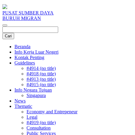
PUSAT SUMBER DAYA
BURUH MIGRAN
Beranda
Info Kerja Luar Negeri
Kontak Penting
Guidelines
#4914 (no title)
#4918 (no title)
#4913 (no title)
#4915 (no title)
Info Negara Tujuan
Singapura
News
Thematic
Economy and Entrepeneur
Legal
#4919 (no title)
Consultation
Public Services