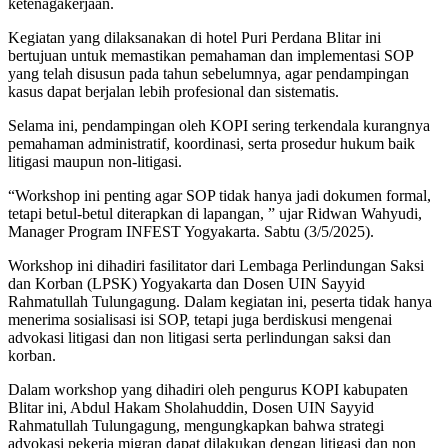
ketenagakerjaan.
Kegiatan yang dilaksanakan di hotel Puri Perdana Blitar ini
bertujuan untuk memastikan pemahaman dan implementasi SOP
yang telah disusun pada tahun sebelumnya, agar pendampingan
kasus dapat berjalan lebih profesional dan sistematis.
Selama ini, pendampingan oleh KOPI sering terkendala kurangnya
pemahaman administratif, koordinasi, serta prosedur hukum baik
litigasi maupun non-litigasi.
“Workshop ini penting agar SOP tidak hanya jadi dokumen formal,
tetapi betul-betul diterapkan di lapangan, ” ujar Ridwan Wahyudi,
Manager Program INFEST Yogyakarta. Sabtu (3/5/2025).
Workshop ini dihadiri fasilitator dari Lembaga Perlindungan Saksi
dan Korban (LPSK) Yogyakarta dan Dosen UIN Sayyid
Rahmatullah Tulungagung. Dalam kegiatan ini, peserta tidak hanya
menerima sosialisasi isi SOP, tetapi juga berdiskusi mengenai
advokasi litigasi dan non litigasi serta perlindungan saksi dan
korban.
Dalam workshop yang dihadiri oleh pengurus KOPI kabupaten
Blitar ini, Abdul Hakam Sholahuddin, Dosen UIN Sayyid
Rahmatullah Tulungagung, mengungkapkan bahwa strategi
advokasi pekerja migran dapat dilakukan dengan litigasi dan non