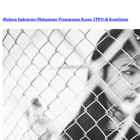
(Bahasa Indonesia) Mekanisme Penanganan Kasus TPPO di Kepolisian