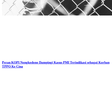
Peran KOPI Nongkodono Dampingi Kasus PMI Terindikasi sebagai Korban
TPPO Ke Cina