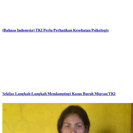
(Bahasa Indonesia) TKI Perlu Perhatikan Kesehatan Psikologis
Sekilas Langkah-Langkah Mendampingi Kasus Buruh Migran/TKI