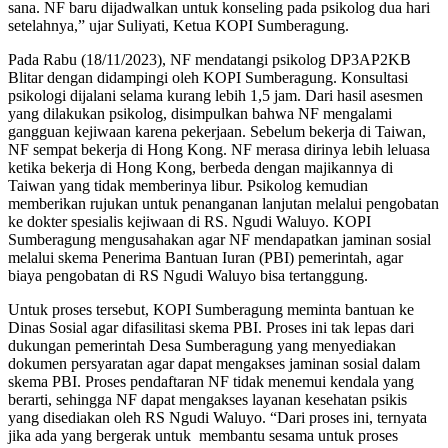
sana. NF baru dijadwalkan untuk konseling pada psikolog dua hari
setelahnya,” ujar Suliyati, Ketua KOPI Sumberagung.
Pada Rabu (18/11/2023), NF mendatangi psikolog DP3AP2KB
Blitar dengan didampingi oleh KOPI Sumberagung. Konsultasi
psikologi dijalani selama kurang lebih 1,5 jam. Dari hasil asesmen
yang dilakukan psikolog, disimpulkan bahwa NF mengalami
gangguan kejiwaan karena pekerjaan. Sebelum bekerja di Taiwan,
NF sempat bekerja di Hong Kong. NF merasa dirinya lebih leluasa
ketika bekerja di Hong Kong, berbeda dengan majikannya di
Taiwan yang tidak memberinya libur. Psikolog kemudian
memberikan rujukan untuk penanganan lanjutan melalui pengobatan
ke dokter spesialis kejiwaan di RS. Ngudi Waluyo. KOPI
Sumberagung mengusahakan agar NF mendapatkan jaminan sosial
melalui skema Penerima Bantuan Iuran (PBI) pemerintah, agar
biaya pengobatan di RS Ngudi Waluyo bisa tertanggung.
Untuk proses tersebut, KOPI Sumberagung meminta bantuan ke
Dinas Sosial agar difasilitasi skema PBI. Proses ini tak lepas dari
dukungan pemerintah Desa Sumberagung yang menyediakan
dokumen persyaratan agar dapat mengakses jaminan sosial dalam
skema PBI. Proses pendaftaran NF tidak menemui kendala yang
berarti, sehingga NF dapat mengakses layanan kesehatan psikis
yang disediakan oleh RS Ngudi Waluyo. “Dari proses ini, ternyata
jika ada yang bergerak untuk membantu sesama untuk proses