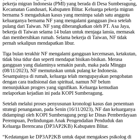
pekerja migran Indonesia (PMI) yang berada di Desa Sumberagung,
Kecamatan Gandusari, Kabupaten Blitar. Keluarga pekerja migran
bernama S mengadukan kasus yang menimpa salah satu anggota
keluarganya bernama NF yang mengalami gangguan jiwa setelah
pulang dari Taiwan. NF yang diberangkatkan oleh PT. Asa Jaya,
bekerja di Taiwan selama 14 bulan untuk menjaga lansia, memasak
dan membersihkan rumah. Selama bekerja di Taiwan, NF tidak
pernah sekalipun mendapatkan libur.
Tiga bulan terakhir NF mengalami gangguan kecemasan, ketakutan,
tidak bisa tidur dan seperti mendapat bisikan-bisikan. Merasa
gangguan yang dialaminya semakin parah, maka pada Minggu
(08/11/2023), NF memutuskan untuk pulang ke Indonesia.
Sesampainya di rumah, keluarga telah mengupayakan pengobatan
dengan cara tradisional dan spiritual, namun NF belum
menunjukkan progres yang signifikan. Keluarga kemudian
melaporkan kejadian ini pada KOPI Sumberagung.
Setelah melalui proses penyusunan kronologi kasus dan penentuan
strategi penanganan, pada Senin (16/11/2023), NF dan keluarganya
didampingi oleh KOPI Sumberagung pergi ke Dinas Pemberdayaan
Perempuan, Perlindungan Anak Pengendalian Penduduk dan
Keluarga Berencana (DP3AP2KB) Kabupaten Blitar.
“Kedatangan ke DP3AP2KB untuk dapat mengakses psikolog di