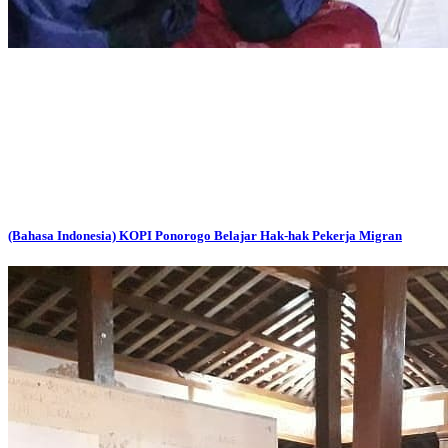
(Bahasa Indonesia) KOPI Ponorogo Belajar Hak-hak Pekerja Migran