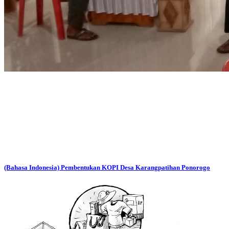
(Bahasa Indonesia) Pembentukan KOPI Desa Karangpatihan Ponorogo