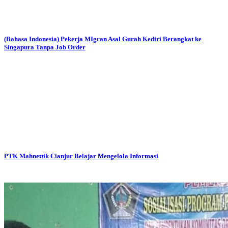
(Bahasa Indonesia) Pekerja MIgran Asal Gurah Kediri Berangkat ke
Singapura Tanpa Job Order
PTK Mahnettik Cianjur Belajar Mengelola Informasi