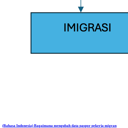
(Bahasa Indonesia) Bagaimana mengubah data paspor pekerja migran