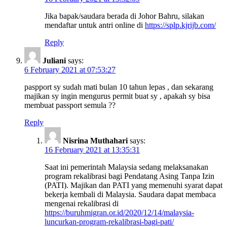
Jika bapak/saudara berada di Johor Bahru, silakan
mendaftar untuk antri online di
https://splp.kjrijb.com/
Reply
Juliani
says:
6 February 2021 at 07:53:27
paspport sy sudah mati bulan 10 tahun lepas , dan sekarang
majikan sy ingin mengurus permit buat sy , apakah sy bisa
membuat passport semula ??
Reply
Nisrina Muthahari
says:
16 February 2021 at 13:35:31
Saat ini pemerintah Malaysia sedang melaksanakan
program rekalibrasi bagi Pendatang Asing Tanpa Izin
(PATI). Majikan dan PATI yang memenuhi syarat dapat
bekerja kembali di Malaysia. Saudara dapat membaca
mengenai rekalibrasi di
https://buruhmigran.or.id/2020/12/14/malaysia-
luncurkan-program-rekalibrasi-bagi-pati/