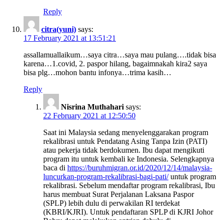
Reply
citra(yuni)
says:
17 February 2021 at 13:51:21
assallamuallaikum…saya citra…saya mau pulang….tidak bisa
karena…1.covid, 2. paspor hilang, bagaimnakah kira2 saya
bisa plg…mohon bantu infonya…trima kasih…
Reply
Nisrina Muthahari
says:
22 February 2021 at 12:50:50
Saat ini Malaysia sedang menyelenggarakan program
rekalibrasi untuk Pendatang Asing Tanpa Izin (PATI)
atau pekerja tidak berdokumen. Ibu dapat mengikuti
program itu untuk kembali ke Indonesia. Selengkapnya
baca di
https://buruhmigran.or.id/2020/12/14/malaysia-
luncurkan-program-rekalibrasi-bagi-pati/
untuk program
rekalibrasi. Sebelum mendaftar program rekalibrasi, Ibu
harus membuat Surat Perjalanan Laksana Paspor
(SPLP) lebih dulu di perwakilan RI terdekat
(KBRI/KJRI). Untuk pendaftaran SPLP di KJRI Johor