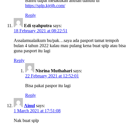
Bahru dapat melakukan antrian dahulu di
https://splp.kjrijb.com/
Reply
Edi syahputra
says:
18 February 2021 at 08:22:51
Assalamualaikum bu/pak…saya ada pasport tamat tempoh
bulan 4 tahun 2022 kalau mau pulang kena buat splp atau bisa
guna pasport itu lagi
Reply
Nisrina Muthahari
says:
22 February 2021 at 12:52:01
Bisa pakai paspor itu lagi
Reply
Ainul
says:
1 March 2021 at 17:51:08
Nak buat splp