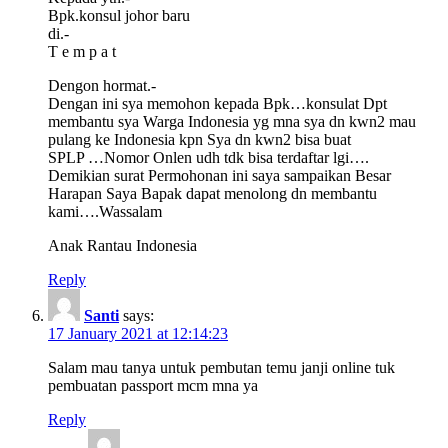
Bpk.konsul johor baru
di.-
T e m p a t
Dengon hormat.-
Dengan ini sya memohon kepada Bpk…konsulat Dpt
membantu sya Warga Indonesia yg mna sya dn kwn2 mau
pulang ke Indonesia kpn Sya dn kwn2 bisa buat
SPLP …Nomor Onlen udh tdk bisa terdaftar lgi….
Demikian surat Permohonan ini saya sampaikan Besar
Harapan Saya Bapak dapat menolong dn membantu
kami….Wassalam
Anak Rantau Indonesia
Reply
Santi
says:
17 January 2021 at 12:14:23
Salam mau tanya untuk pembutan temu janji online tuk
pembuatan passport mcm mna ya
Reply