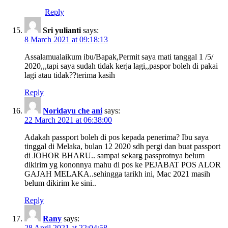
Reply
Sri yulianti
says:
8 March 2021 at 09:18:13
Assalamualaikum ibu/Bapak,Permit saya mati tanggal 1 /5/
2020,,,tapi saya sudah tidak kerja lagi,,paspor boleh di pakai
lagi atau tidak??terima kasih
Reply
Noridayu che ani
says:
22 March 2021 at 06:38:00
Adakah passport boleh di pos kepada penerima? Ibu saya
tinggal di Melaka, bulan 12 2020 sdh pergi dan buat passport
di JOHOR BHARU.. sampai sekarg passprotnya belum
dikirim yg kononnya mahu di pos ke PEJABAT POS ALOR
GAJAH MELAKA..sehingga tarikh ini, Mac 2021 masih
belum dikirim ke sini..
Reply
Rany
says:
28 April 2021 at 22:04:58