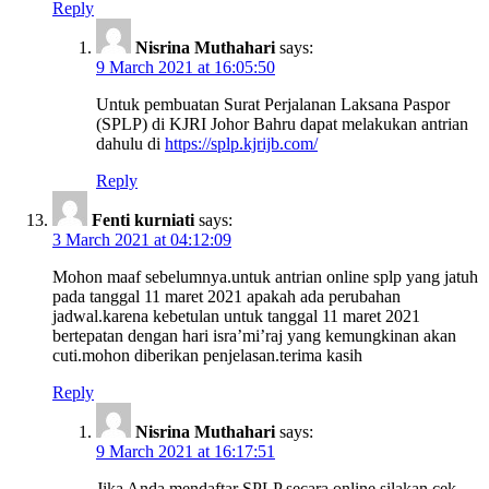
Reply
Nisrina Muthahari
says:
9 March 2021 at 16:05:50
Untuk pembuatan Surat Perjalanan Laksana Paspor
(SPLP) di KJRI Johor Bahru dapat melakukan antrian
dahulu di
https://splp.kjrijb.com/
Reply
Fenti kurniati
says:
3 March 2021 at 04:12:09
Mohon maaf sebelumnya.untuk antrian online splp yang jatuh
pada tanggal 11 maret 2021 apakah ada perubahan
jadwal.karena kebetulan untuk tanggal 11 maret 2021
bertepatan dengan hari isra’mi’raj yang kemungkinan akan
cuti.mohon diberikan penjelasan.terima kasih
Reply
Nisrina Muthahari
says:
9 March 2021 at 16:17:51
Jika Anda mendaftar SPLP secara online silakan cek