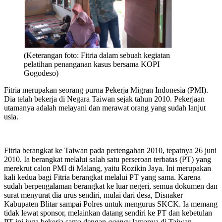
(Keterangan foto: Fitria dalam sebuah kegiatan
pelatihan penanganan kasus bersama KOPI
Gogodeso)
Fitria merupakan seorang purna Pekerja Migran Indonesia (PMI).
Dia telah bekerja di Negara Taiwan sejak tahun 2010. Pekerjaan
utamanya adalah melayani dan merawat orang yang sudah lanjut
usia.
Fitria berangkat ke Taiwan pada pertengahan 2010, tepatnya 26 juni
2010. Ia berangkat melalui salah satu perseroan terbatas (PT) yang
merekrut calon PMI di Malang, yaitu Rozikin Jaya. Ini merupakan
kali kedua bagi Fitria berangkat melalui PT yang sama. Karena
sudah berpengalaman berangkat ke luar negeri, semua dokumen dan
surat menyurat dia urus sendiri, mulai dari desa, Disnaker
Kabupaten Blitar sampai Polres untuk mengurus SKCK. Ia memang
tidak lewat sponsor, melainkan datang sendiri ke PT dan kebetulan
PT ini juga bekerja sama dengan
agency
lamanya di Taiwan.