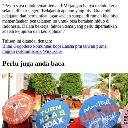
“Pesan saya untuk teman-teman PMI jangan hanya melulu kerja
selama di luar negeri. Belajarlah apapun yang bisa kita ambil
pelajaran dan bermanfaat, agar setelah sampai di rumah kita bisa
memanfaatkan pengalaman itu untuk bisa bertahan hidup di
Indonesia. Dalam bekerja, faktor utama yang perlu diperhatikan
adalah kejujuran dan kedisiplinan.”
Tulisan ini ditandai dengan:
Blitar
Gogodeso
komunitas
kopi
Lansia
pmi taiwan
purna
migran
restoran
sosok
Wirausaha
Perlu juga anda baca