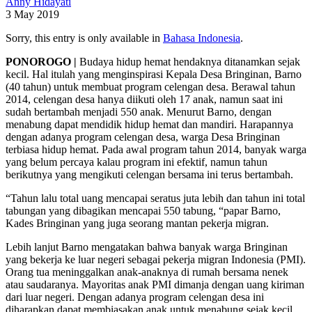
Anny Hidayati
3 May 2019
Sorry, this entry is only available in
Bahasa Indonesia
.
PONOROGO
|
Budaya hidup hemat hendaknya ditanamkan sejak
kecil. Hal itulah yang menginspirasi Kepala Desa Bringinan, Barno
(40 tahun) untuk membuat program celengan desa. Berawal tahun
2014, celengan desa hanya diikuti oleh 17 anak, namun saat ini
sudah bertambah menjadi 550 anak. Menurut Barno, dengan
menabung dapat mendidik hidup hemat dan mandiri. Harapannya
dengan adanya program celengan desa, warga Desa Bringinan
terbiasa hidup hemat. Pada awal program tahun 2014, banyak warga
yang belum percaya kalau program ini efektif, namun tahun
berikutnya yang mengikuti celengan bersama ini terus bertambah.
“Tahun lalu total uang mencapai seratus juta lebih dan tahun ini total
tabungan yang dibagikan mencapai 550 tabung, “papar Barno,
Kades Bringinan yang juga seorang mantan pekerja migran.
Lebih lanjut Barno mengatakan bahwa banyak warga Bringinan
yang bekerja ke luar negeri sebagai pekerja migran Indonesia (PMI).
Orang tua meninggalkan anak-anaknya di rumah bersama nenek
atau saudaranya. Mayoritas anak PMI dimanja dengan uang kiriman
dari luar negeri. Dengan adanya program celengan desa ini
diharapkan dapat membiasakan anak untuk menabung sejak kecil