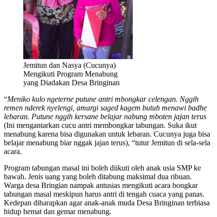
Jemitun dan Nasya (Cucunya)
Mengikuti Program Menabung
yang Diadakan Desa Bringinan
“
Meniko kulo ngeterne putune antri mbongkar celengan. Nggih
remen nderek nyelengi, amargi saged kagem butuh menawi badhe
lebaran. Putune nggih kersane b
e
lajar nabung mboten jajan terus
(Ini mengantarkan cucu antri membongkar tabungan. Suka ikut
menabung karena bisa digunakan untuk lebaran. Cucunya juga bisa
belajar menabung biar nggak jajan terus), “tutur Jemitun di sela-sela
acara.
Program tabungan masal ini boleh diikuti oleh anak usia SMP ke
bawah. Jenis uang yang boleh ditabung maksimal dua ribuan.
Warga desa Bringian nampak antusias mengikuti acara bongkar
tabungan masal meskipun harus antri di tengah cuaca yang panas.
Kedepan diharapkan agar anak-anak muda Desa Bringinan terbiasa
hidup hemat dan gemar menabung.