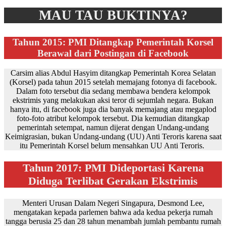
MAU TAU BUKTINYA?
Tahun 2015: PMI Ditangkap Pemerintah Korsel
Berawal dari Postingan di Facebook
Carsim alias Abdul Hasyim ditangkap Pemerintah Korea Selatan
(Korsel) pada tahun 2015 setelah memajang fotonya di facebook.
Dalam foto tersebut dia sedang membawa bendera kelompok
ekstrimis yang melakukan aksi teror di sejumlah negara. Bukan
hanya itu, di facebook juga dia banyak memajang atau megaplod
foto-foto atribut kelompok tersebut. Dia kemudian ditangkap
pemerintah setempat, namun dijerat dengan Undang-undang
Keimigrasian, bukan Undang-undang (UU) Anti Teroris karena saat
itu Pemerintah Korsel belum mensahkan UU Anti Teroris.
Tahun 2017: PMI Dideportasi Karena
Diduga Terlibat Gerakan Ekstrimis
Menteri Urusan Dalam Negeri Singapura, Desmond Lee,
mengatakan kepada parlemen bahwa ada kedua pekerja rumah
tangga berusia 25 dan 28 tahun menambah jumlah pembantu rumah