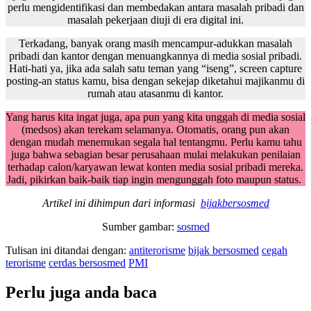
perlu mengidentifikasi dan membedakan antara masalah pribadi dan
masalah pekerjaan diuji di era digital ini.
Terkadang, banyak orang masih mencampur-adukkan masalah
pribadi dan kantor dengan menuangkannya di media sosial pribadi.
Hati-hati ya, jika ada salah satu teman yang “iseng”, screen capture
posting-an status kamu, bisa dengan sekejap diketahui majikanmu di
rumah atau atasanmu di kantor.
Yang harus kita ingat juga, apa pun yang kita unggah di media sosial
(medsos) akan terekam selamanya. Otomatis, orang pun akan
dengan mudah menemukan segala hal tentangmu. Perlu kamu tahu
juga bahwa sebagian besar perusahaan mulai melakukan penilaian
terhadap calon/karyawan lewat konten media sosial pribadi mereka.
Jadi, pikirkan baik-baik tiap ingin mengunggah foto maupun status.
Artikel ini dihimpun dari informasi
bijakbersosmed
Sumber gambar:
sosmed
Tulisan ini ditandai dengan:
antiterorisme
bijak bersosmed
cegah
terorisme
cerdas bersosmed
PMI
Perlu juga anda baca