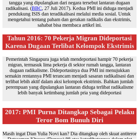
tangga yang dipulangkan dari negara tersebut lantaran dugaan
radikalisasi. (
BBC
, 27 Juli 2017). Kedua PMI ini diduga menjadi
pendukung ISIS dan teradikalisasi melalui media sosial. Untuk
mengetahui tentang paham dan gerakan radikalis dan ekstrimis,
sahabat bisa membaca artikel ini.
Tahun 2016: 70 Pekerja Migran Dideportasi
Karena Dugaan Terlibat Kelompok Ekstrimis
Pemerintah Singapura juga telah mendeportasi hampir 70 pekerja
migran, termasuk lima pekerja di sektor rumah tangga, lantaran
dugaan radikalisme. Dideportasinya dua PMI ini menujukkan
semakin rentannya PMI terancam menjadi sasaran radikalisasi dan
terlibat lebih aktif dalam aksi kelompok ekstrimis. Bahkan jumlah
perempuan yang dipulangkan lantaran diduga terlibat radikalisme
lebih banyak ketimbang jumlah pria yang dideportasi
.
2017: PMI Purna Ditangkap Sebagai Pelaku
Teror Bom Bunuh Diri
Masih ingat Dian Yulia Novi kan? Dia ditangkap oleh skuat antiteror