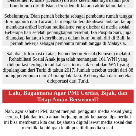
Detasemen Khusus (Densus) 88 atas keterlibatannya dalam plot
bom bunuh diri di Istana Presiden di Jakarta akhir tahun lalu.
Sebelumnya, Dian pernah bekerja sebagai pembantu rumah tangga
di Singapura dan Taiwan. Ia mengaku teradikalisasi lantaran kerap
membaca artikel berbau radikalisme yang disebar di media sosial.
Beberapa hari setelah penangkapan tersebut, Ika Puspita Sari, juga
ditangkap lantaran keterlibatnya dalam bom bunuh diri di Bali. Ia
pernah bekerja sebagai pembantu rumah tangga di Malaysia.
Sahabat, informasi di atas, Kementerian Sosial (Kemsos) melalui
Rehabilitasi Sosial Anak juga telah menangani 161 WNI yang
dideportasi terduga teradikalisasi, termasuk sembilan WNI yang
dipulangkan dari Turki di tahun 2017. Jumlah tersebut terdiri dari 88
orang perempuan dan 73 orang laki-laki. Kebanyakan dari mereka
dideportasi dari Turki.
Lalu, Bagaimana Agar PMI Cerdas, Bijak, dan
Tetap Aman Bersosmed?
Nah, agar sahabat PMI dapat menjadi pengguna media sosial yang
cerdas, bijak dan tetap aman berjuang untuk keluarga, tips berikut
ini bisa membantu kita dari kejahatan digital lewat media sosial dan
memiliki kehidupan lebih positif di media sosial.