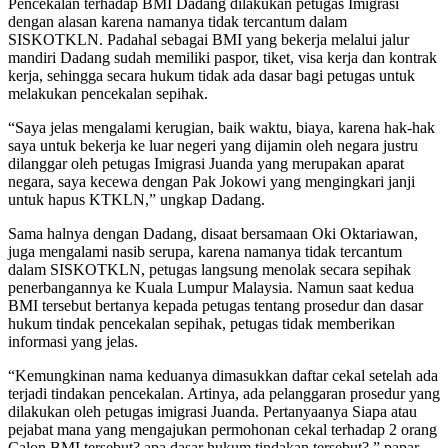
Pencekalan terhadap BMI Dadang dilakukan petugas Imigrasi
dengan alasan karena namanya tidak tercantum dalam
SISKOTKLN. Padahal sebagai BMI yang bekerja melalui jalur
mandiri Dadang sudah memiliki paspor, tiket, visa kerja dan kontrak
kerja, sehingga secara hukum tidak ada dasar bagi petugas untuk
melakukan pencekalan sepihak.
“Saya jelas mengalami kerugian, baik waktu, biaya, karena hak-hak
saya untuk bekerja ke luar negeri yang dijamin oleh negara justru
dilanggar oleh petugas Imigrasi Juanda yang merupakan aparat
negara, saya kecewa dengan Pak Jokowi yang mengingkari janji
untuk hapus KTKLN,” ungkap Dadang.
Sama halnya dengan Dadang, disaat bersamaan Oki Oktariawan,
juga mengalami nasib serupa, karena namanya tidak tercantum
dalam SISKOTKLN, petugas langsung menolak secara sepihak
penerbangannya ke Kuala Lumpur Malaysia. Namun saat kedua
BMI tersebut bertanya kepada petugas tentang prosedur dan dasar
hukum tindak pencekalan sepihak, petugas tidak memberikan
informasi yang jelas.
“Kemungkinan nama keduanya dimasukkan daftar cekal setelah ada
terjadi tindakan pencekalan. Artinya, ada pelanggaran prosedur yang
dilakukan oleh petugas imigrasi Juanda. Pertanyaanya Siapa atau
pejabat mana yang mengajukan permohonan cekal terhadap 2 orang
Calon BMI tersebut? apa dasar hukum tindakan tersebut?,” papar