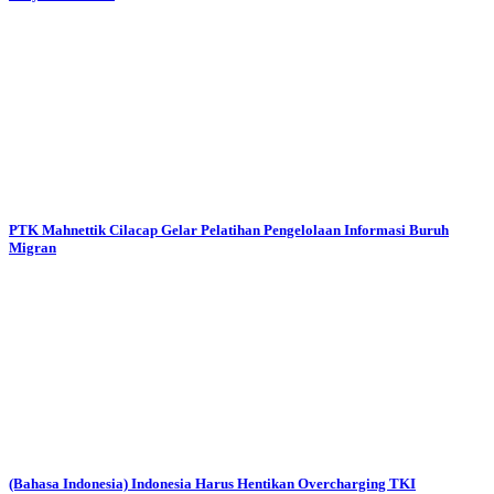
PTK Mahnettik Cilacap Gelar Pelatihan Pengelolaan Informasi Buruh
Migran
(Bahasa Indonesia) Indonesia Harus Hentikan Overcharging TKI