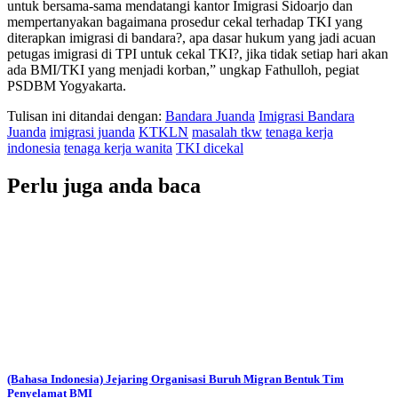
untuk bersama-sama mendatangi kantor Imigrasi Sidoarjo dan
mempertanyakan bagaimana prosedur cekal terhadap TKI yang
diterapkan imigrasi di bandara?, apa dasar hukum yang jadi acuan
petugas imigrasi di TPI untuk cekal TKI?, jika tidak setiap hari akan
ada BMI/TKI yang menjadi korban,” ungkap Fathulloh, pegiat
PSDBM Yogyakarta.
Tulisan ini ditandai dengan:
Bandara Juanda
Imigrasi Bandara
Juanda
imigrasi juanda
KTKLN
masalah tkw
tenaga kerja
indonesia
tenaga kerja wanita
TKI dicekal
Perlu juga anda baca
(Bahasa Indonesia) Jejaring Organisasi Buruh Migran Bentuk Tim
Penyelamat BMI