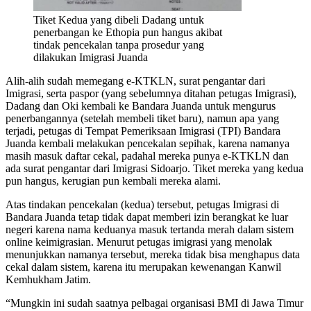
Tiket Kedua yang dibeli Dadang untuk
penerbangan ke Ethopia pun hangus akibat
tindak pencekalan tanpa prosedur yang
dilakukan Imigrasi Juanda
Alih-alih sudah memegang e-KTKLN, surat pengantar dari
Imigrasi, serta paspor (yang sebelumnya ditahan petugas Imigrasi),
Dadang dan Oki kembali ke Bandara Juanda untuk mengurus
penerbangannya (setelah membeli tiket baru), namun apa yang
terjadi, petugas di Tempat Pemeriksaan Imigrasi (TPI) Bandara
Juanda kembali melakukan pencekalan sepihak, karena namanya
masih masuk daftar cekal, padahal mereka punya e-KTKLN dan
ada surat pengantar dari Imigrasi Sidoarjo. Tiket mereka yang kedua
pun hangus, kerugian pun kembali mereka alami.
Atas tindakan pencekalan (kedua) tersebut, petugas Imigrasi di
Bandara Juanda tetap tidak dapat memberi izin berangkat ke luar
negeri karena nama keduanya masuk tertanda merah dalam sistem
online keimigrasian. Menurut petugas imigrasi yang menolak
menunjukkan namanya tersebut, mereka tidak bisa menghapus data
cekal dalam sistem, karena itu merupakan kewenangan Kanwil
Kemhukham Jatim.
“Mungkin ini sudah saatnya pelbagai organisasi BMI di Jawa Timur