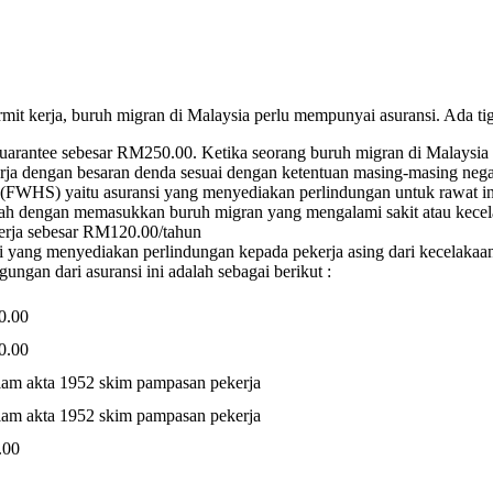
it kerja, buruh migran di Malaysia perlu mempunyai asuransi. Ada tiga
Guarantee sebesar RM250.00. Ketika seorang buruh migran di Malaysia 
ja dengan besaran denda sesuai dengan ketentuan masing-masing negara
 (FWHS) yaitu asuransi yang menyediakan perlindungan untuk rawat ina
h dengan memasukkan buruh migran yang mengalami sakit atau kecelaka
kerja sebesar RM120.00/tahun
ng menyediakan perlindungan kepada pekerja asing dari kecelakaan kerj
ngan dari asuransi ini adalah sebagai berikut :
0.00
0.00
lam akta 1952 skim pampasan pekerja
lam akta 1952 skim pampasan pekerja
.00