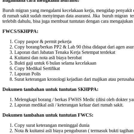
Bagaimana cara mengklaim asuransi?
Buruh migran yang mengalami kecelakaan kerja, mengidap penyakit da
di rumah sakit sudah menyimpan data asuransi. Jika buruh migran te
terlebih dahulu, bisa juga membuat tuntutan dengan cara mengajukan
FWCS/SKHPPA:
Copy paspor & permit pekerja
Copy borang/berkas PP2 & Lab 90 (bisa didapat dari agen asur
Laporan dari Jabatan Tenaka Kerja Setempat terdekat
Kuitansi dan nota asli biaya berobat
Bukti gaji untuk 6 bulan selama kecelakaan
Copy Medikal Sertifikat
Laporan Polis
Surat keterangan kronologi kejadian dari majikan atau perusah
Dokumen tambahan untuk tuntutan SKHPPA:
Melengkapi borang / berkas FWHS Medic (diisi oleh dokter yan
Laporan medikal asli / keterangan keluar dari rumah sakit.
Dokumen tambahan untuk tuntutan FWCS:
Copy surat keterangan meninggal dunia
Nota & kuitansi asli biaya penguburan ( termasuk bukti tagihan