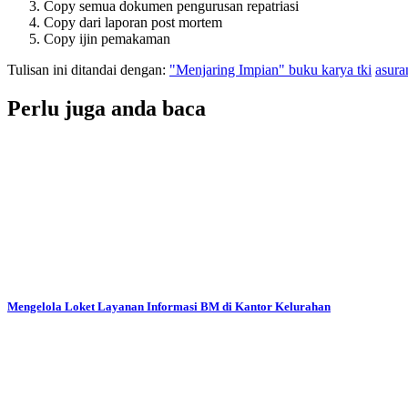
Copy semua dokumen pengurusan repatriasi
Copy dari laporan post mortem
Copy ijin pemakaman
Tulisan ini ditandai dengan:
"Menjaring Impian" buku karya tki
asura
Perlu juga anda baca
Mengelola Loket Layanan Informasi BM di Kantor Kelurahan