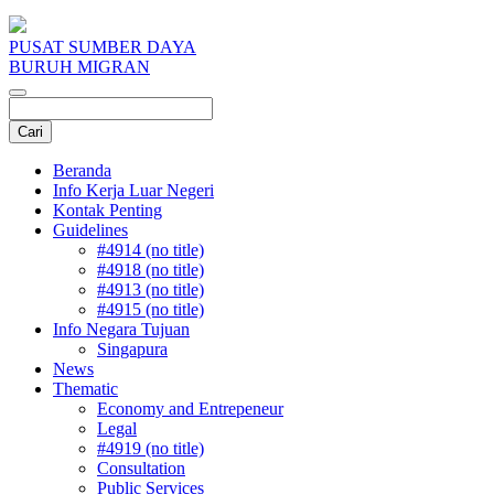
PUSAT SUMBER DAYA
BURUH MIGRAN
Beranda
Info Kerja Luar Negeri
Kontak Penting
Guidelines
#4914 (no title)
#4918 (no title)
#4913 (no title)
#4915 (no title)
Info Negara Tujuan
Singapura
News
Thematic
Economy and Entrepeneur
Legal
#4919 (no title)
Consultation
Public Services