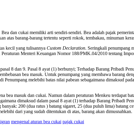
 Bea dan cukai memiliki arti sendiri-sendiri. Bea adalah pajak pemeri
an atas barang-barang tertentu seperti rokok, tembakau, minuman kera
tas kecil yang tulisannya
Custom Declaration
. Seringkali penumpang me
akni Peraturan Menteri Keuangan Nomor 188/PMK.04/2010 tentang Im
pasal 8 dan 9. Pasal 8 ayat (1) berbunyi; Terhadap Barang Pribadi 
 pembebasan bea masuk. Untuk penumpang yang membawa barang dengan 
ibadi Penumpang melebihi batas nilai pabean sebagaimana dimaksud pada
ena bea masuk dan cukai. Namun dalam peraturan Menkeu terdapat batas
ebagaimana dimaksud dalam pasal 8 ayat (1) terhadap Barang Pribadi 
anyak: 200 (dua ratus ) batang sigaret, 25 (dua puluh lima) batang cer
melebihi dari yang sudah ditentukan di atas, barang akan dimusnahkan.
igran
mengenal aturan bea cukai
pajak cukai