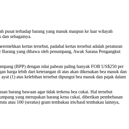
ntah pusat terhadap barang yang masuk maupun ke luar wilayah
s dan sebagainya.
remehkan kertas tersebut, padahal kertas tersebut adalah peraturan
por Barang yang dibawa oleh penumpang, Awak Sarana Pengangkut
Penumpang (BPP) dengan nilai pabean paling banyak FOB US$250 per
harga lebih dari keterangan di atas akan dikenakan bea masuk dan
 ayat (1) atas kelebihan tersebut dipungut bea masuk dan pajak dalam
an barang bawaan agar tidak terkena bea cukai. Hal tersebut
Penumpang yang merupakan barang kena cukai, diberikan pembebasan
utu atau 100 (seratus) gram tembakau iris/hasil tembakau lainnya,