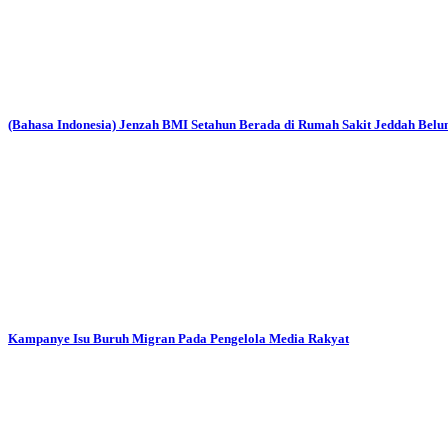
(Bahasa Indonesia) Jenzah BMI Setahun Berada di Rumah Sakit Jeddah Bel
Kampanye Isu Buruh Migran Pada Pengelola Media Rakyat