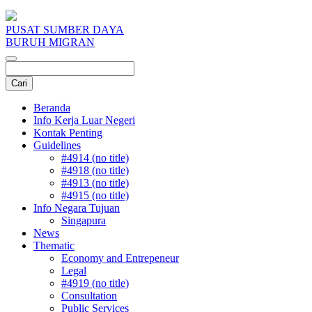
PUSAT SUMBER DAYA
BURUH MIGRAN
Beranda
Info Kerja Luar Negeri
Kontak Penting
Guidelines
#4914 (no title)
#4918 (no title)
#4913 (no title)
#4915 (no title)
Info Negara Tujuan
Singapura
News
Thematic
Economy and Entrepeneur
Legal
#4919 (no title)
Consultation
Public Services