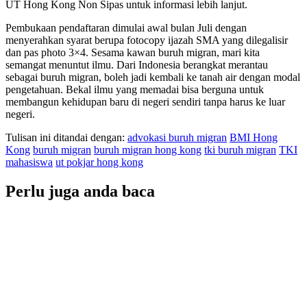
UT Hong Kong Non Sipas untuk informasi lebih lanjut.
Pembukaan pendaftaran dimulai awal bulan Juli dengan
menyerahkan syarat berupa fotocopy ijazah SMA yang dilegalisir
dan pas photo 3×4. Sesama kawan buruh migran, mari kita
semangat menuntut ilmu. Dari Indonesia berangkat merantau
sebagai buruh migran, boleh jadi kembali ke tanah air dengan modal
pengetahuan. Bekal ilmu yang memadai bisa berguna untuk
membangun kehidupan baru di negeri sendiri tanpa harus ke luar
negeri.
Tulisan ini ditandai dengan:
advokasi buruh migran
BMI Hong
Kong
buruh migran
buruh migran hong kong
tki buruh migran
TKI
mahasiswa
ut pokjar hong kong
Perlu juga anda baca