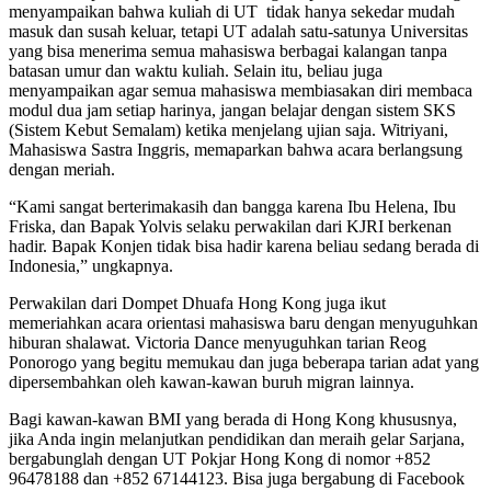
menyampaikan bahwa kuliah di UT tidak hanya sekedar mudah
masuk dan susah keluar, tetapi UT adalah satu-satunya Universitas
yang bisa menerima semua mahasiswa berbagai kalangan tanpa
batasan umur dan waktu kuliah. Selain itu, beliau juga
menyampaikan agar semua mahasiswa membiasakan diri membaca
modul dua jam setiap harinya, jangan belajar dengan sistem SKS
(Sistem Kebut Semalam) ketika menjelang ujian saja. Witriyani,
Mahasiswa Sastra Inggris, memaparkan bahwa acara berlangsung
dengan meriah.
“Kami sangat berterimakasih dan bangga karena Ibu Helena, Ibu
Friska, dan Bapak Yolvis selaku perwakilan dari KJRI berkenan
hadir. Bapak Konjen tidak bisa hadir karena beliau sedang berada di
Indonesia,” ungkapnya.
Perwakilan dari Dompet Dhuafa Hong Kong juga ikut
memeriahkan acara orientasi mahasiswa baru dengan menyuguhkan
hiburan shalawat. Victoria Dance menyuguhkan tarian Reog
Ponorogo yang begitu memukau dan juga beberapa tarian adat yang
dipersembahkan oleh kawan-kawan buruh migran lainnya.
Bagi kawan-kawan BMI yang berada di Hong Kong khususnya,
jika Anda ingin melanjutkan pendidikan dan meraih gelar Sarjana,
bergabunglah dengan UT Pokjar Hong Kong di nomor +852
96478188 dan +852 67144123. Bisa juga bergabung di Facebook