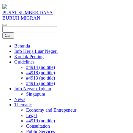
PUSAT SUMBER DAYA
BURUH MIGRAN
Beranda
Info Kerja Luar Negeri
Kontak Penting
Guidelines
#4914 (no title)
#4918 (no title)
#4913 (no title)
#4915 (no title)
Info Negara Tujuan
Singapura
News
Thematic
Economy and Entrepeneur
Legal
#4919 (no title)
Consultation
Public Services