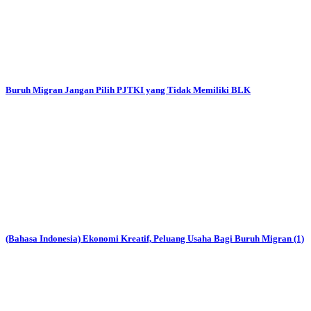
Buruh Migran Jangan Pilih PJTKI yang Tidak Memiliki BLK
(Bahasa Indonesia) Ekonomi Kreatif, Peluang Usaha Bagi Buruh Migran (1)