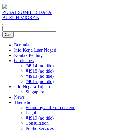
PUSAT SUMBER DAYA
BURUH MIGRAN
Beranda
Info Kerja Luar Negeri
Kontak Penting
Guidelines
#4914 (no title)
#4918 (no title)
#4913 (no title)
#4915 (no title)
Info Negara Tujuan
Singapura
News
Thematic
Economy and Entrepeneur
Legal
#4919 (no title)
Consultation
Public Services