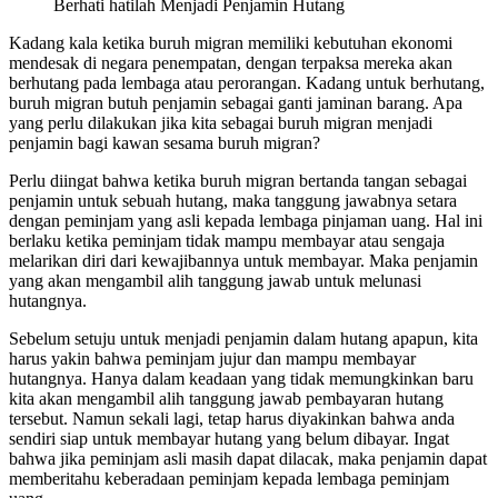
Berhati hatilah Menjadi Penjamin Hutang
Kadang kala ketika buruh migran memiliki kebutuhan ekonomi
mendesak di negara penempatan, dengan terpaksa mereka akan
berhutang pada lembaga atau perorangan. Kadang untuk berhutang,
buruh migran butuh penjamin sebagai ganti jaminan barang. Apa
yang perlu dilakukan jika kita sebagai buruh migran menjadi
penjamin bagi kawan sesama buruh migran?
Perlu diingat bahwa ketika buruh migran bertanda tangan sebagai
penjamin untuk sebuah hutang, maka tanggung jawabnya setara
dengan peminjam yang asli kepada lembaga pinjaman uang. Hal ini
berlaku ketika peminjam tidak mampu membayar atau sengaja
melarikan diri dari kewajibannya untuk membayar. Maka penjamin
yang akan mengambil alih tanggung jawab untuk melunasi
hutangnya.
Sebelum setuju untuk menjadi penjamin dalam hutang apapun, kita
harus yakin bahwa peminjam jujur dan mampu membayar
hutangnya. Hanya dalam keadaan yang tidak memungkinkan baru
kita akan mengambil alih tanggung jawab pembayaran hutang
tersebut. Namun sekali lagi, tetap harus diyakinkan bahwa anda
sendiri siap untuk membayar hutang yang belum dibayar. Ingat
bahwa jika peminjam asli masih dapat dilacak, maka penjamin dapat
memberitahu keberadaan peminjam kepada lembaga peminjam