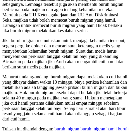
sebagainya. Lembaga tersebut juga akan membantu buruh migran
berbicara pada majikan dan agen tentang kehamilan mereka.
Merujuk pada UU Ketenagakerjaan dan UU Anti Diskriminasi
Seks, majikan tidak boleh memecat buruh migran yang hamil.
Larangan untuk memecat buruh migran yang hamil tidak berlaku
jika buruh migran melakukan kesalahan serius.
Jika buruh migran memutuskan untuk menjaga kehamilan tersebut,
segera pergi ke dokter dan mencari surat keterangan medis yang
menyebutkan kehamilan buruh migran. Surat dari medis harus
menyebutkan perkiraan tanggal kelahiran bayi yang dikandung.
Bicarakan pada majikan jika Anda akan mengambil cuti hamil dan
berikan surat medis pada majikan.
Menurut undang-undang, buruh migran dapat melakukan cuti hamil
yang dibayar dalam waktu 10 minggu, biaya periksa kehamilan dan
melahirkan adalah tanggung jawab pribadi buruh migran dan bukan
majikan. Hak buruh migran tersebut dapat berlaku jika telah bekerja
selama 40 minggu pada majikan yang sama. Hukum menetapkan
jika cuti hamil pertama dilakukan mulai empat minggu sebelum
perkiraan tanggal kelahiran bayi. Setiap hari istirahat atau hari libur
resmi yang jatuh selama cuti hamil akan dianggap sebagai bagian
dari cuti hamil.
Tulisan ini ditandai dengan:
buruh migran
buruh migran hamil
buruh