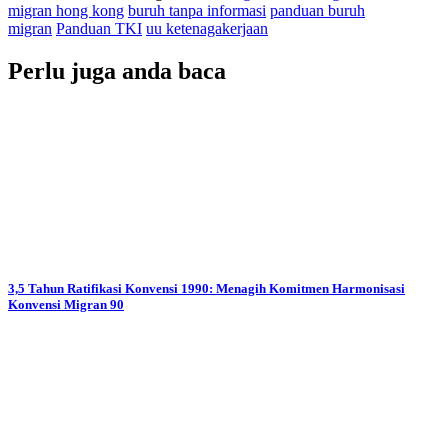
migran hong kong
buruh tanpa informasi
panduan buruh
migran
Panduan TKI
uu ketenagakerjaan
Perlu juga anda baca
3,5 Tahun Ratifikasi Konvensi 1990: Menagih Komitmen Harmonisasi
Konvensi Migran 90