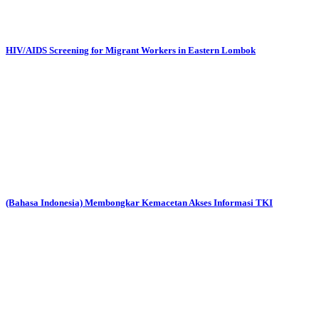
HIV/AIDS Screening for Migrant Workers in Eastern Lombok
(Bahasa Indonesia) Membongkar Kemacetan Akses Informasi TKI