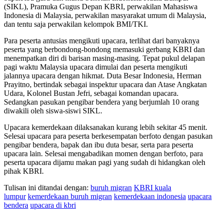
(SIKL), Pramuka Gugus Depan KBRI, perwakilan Mahasiswa
Indonesia di Malaysia, perwakilan masyarakat umum di Malaysia,
dan tentu saja perwakilan kelompok BMI/TKI.
Para peserta antusias mengikuti upacara, terlihat dari banyaknya
peserta yang berbondong-bondong memasuki gerbang KBRI dan
menempatkan diri di barisan masing-masing. Tepat pukul delapan
pagi waktu Malaysia upacara dimulai dan peserta mengikuti
jalannya upacara dengan hikmat. Duta Besar Indonesia, Herman
Prayitno, bertindak sebagai inspektur upacara dan Atase Angkatan
Udara, Kolonel Bustan Jefri, sebagai komandan upacara.
Sedangkan pasukan pengibar bendera yang berjumlah 10 orang
diwakili oleh siswa-siswi SIKL.
Upacara kemerdekaan dilaksanakan kurang lebih sekitar 45 menit.
Selesai upacara para peserta berkesempatan berfoto dengan pasukan
pengibar bendera, bapak dan ibu duta besar, serta para peserta
upacara lain. Selesai mengabadikan momen dengan berfoto, para
peserta upacara dijamu makan pagi yang sudah di hidangkan oleh
pihak KBRI.
Tulisan ini ditandai dengan:
buruh migran
KBRI kuala
lumpur
kemerdekaan buruh migran
kemerdekaan indonesia
upacara
bendera
upacara di kbri