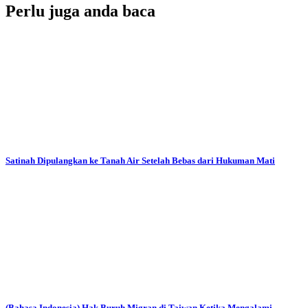
Perlu juga anda baca
Satinah Dipulangkan ke Tanah Air Setelah Bebas dari Hukuman Mati
(Bahasa Indonesia) Hak Buruh Migran di Taiwan Ketika Mengalami