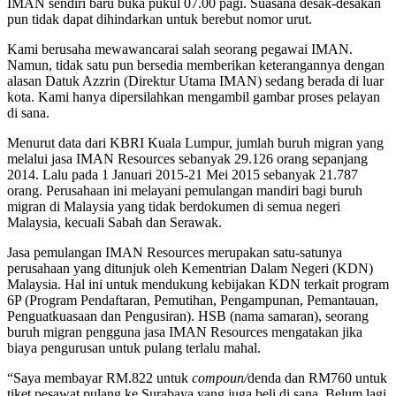
IMAN sendiri baru buka pukul 07.00 pagi. Suasana desak-desakan
pun tidak dapat dihindarkan untuk berebut nomor urut.
Kami berusaha mewawancarai salah seorang pegawai IMAN.
Namun, tidak satu pun bersedia memberikan keterangannya dengan
alasan Datuk Azzrin (Direktur Utama IMAN) sedang berada di luar
kota. Kami hanya dipersilahkan mengambil gambar proses pelayan
di sana.
Menurut data dari KBRI Kuala Lumpur, jumlah buruh migran yang
melalui jasa IMAN Resources sebanyak 29.126 orang sepanjang
2014. Lalu pada 1 Januari 2015-21 Mei 2015 sebanyak 21.787
orang. Perusahaan ini melayani pemulangan mandiri bagi buruh
migran di Malaysia yang tidak berdokumen di semua negeri
Malaysia, kecuali Sabah dan Serawak.
Jasa pemulangan IMAN Resources merupakan satu-satunya
perusahaan yang ditunjuk oleh Kementrian Dalam Negeri (KDN)
Malaysia. Hal ini untuk mendukung kebijakan KDN terkait program
6P (Program Pendaftaran, Pemutihan, Pengampunan, Pemantauan,
Penguatkuasaan dan Pengusiran). HSB (nama samaran), seorang
buruh migran pengguna jasa IMAN Resources mengatakan jika
biaya pengurusan untuk pulang terlalu mahal.
“Saya membayar RM.822 untuk
compoun/
denda dan RM760 untuk
tiket pesawat pulang ke Surabaya yang juga beli di sana. Belum lagi