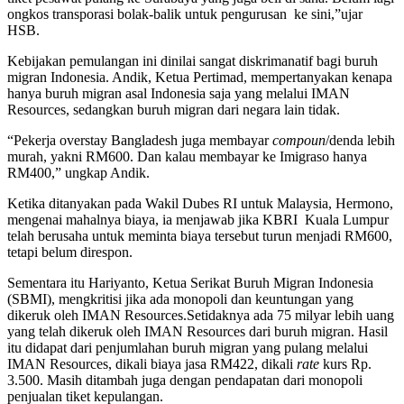
ongkos transporasi bolak-balik untuk pengurusan ke sini,”ujar
HSB.
Kebijakan pemulangan ini dinilai sangat diskrimanatif bagi buruh
migran Indonesia. Andik, Ketua Pertimad, mempertanyakan kenapa
hanya buruh migran asal Indonesia saja yang melalui IMAN
Resources, sedangkan buruh migran dari negara lain tidak.
“Pekerja overstay Bangladesh juga membayar
compoun
/denda lebih
murah, yakni RM600. Dan kalau membayar ke Imigraso hanya
RM400,” ungkap Andik.
Ketika ditanyakan pada Wakil Dubes RI untuk Malaysia, Hermono,
mengenai mahalnya biaya, ia menjawab jika KBRI Kuala Lumpur
telah berusaha untuk meminta biaya tersebut turun menjadi RM600,
tetapi belum direspon.
Sementara itu Hariyanto, Ketua Serikat Buruh Migran Indonesia
(SBMI), mengkritisi jika ada monopoli dan keuntungan yang
dikeruk oleh IMAN Resources.Setidaknya ada 75 milyar lebih uang
yang telah dikeruk oleh IMAN Resources dari buruh migran. Hasil
itu didapat dari penjumlahan buruh migran yang pulang melalui
IMAN Resources, dikali biaya jasa RM422, dikali
rate
kurs Rp.
3.500. Masih ditambah juga dengan pendapatan dari monopoli
penjualan tiket kepulangan.