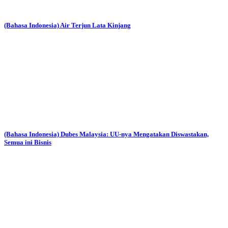
(Bahasa Indonesia) Air Terjun Lata Kinjang
(Bahasa Indonesia) Dubes Malaysia: UU-nya Mengatakan Diswastakan,
Semua ini Bisnis