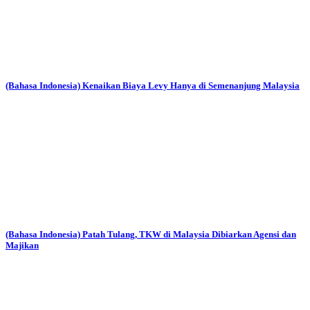
(Bahasa Indonesia) Kenaikan Biaya Levy Hanya di Semenanjung Malaysia
(Bahasa Indonesia) Patah Tulang, TKW di Malaysia Dibiarkan Agensi dan
Majikan