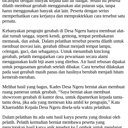
dicampur dengan minyak kepala dan air hangat. Selain itu peserta
dilatih membuat gerabah menggunakan alat putaran saja, tanpa
harus menggunakan banyak alat lain. Peserta dengan serius
memperhatikan cara kerjanya dan mempraktekkan cara tersebut satu
persatu.
Kebanyakan pengrajin gerabah di Desa Ngeru hanya membuat alat-
alat rumah tangga, seperti kendi, gentong, tempat pembakaran
memasak, dan asbak. Dalam pelatihan tersebut peserta dilatih untuk
membuat inovasi lain, gerabah dibuat menjadi tempat lampu,
celengan, guci, dan sebagainya. Untuk menambah kinclong
gerabah, pelatih mengajarkan cara pewarnaan secara alami
menggunakan kulit biji asam yang direbus. Air hasil rebusan dipakai
untuk pengasaman gerabah setelah dibakar. Cara tersebut dilakukan
pada saat gerabah masih panas dan hasilnya berubah menjadi hitam
kemerah-merahan.
Melihat hasil yang bagus, Kades Desa Ngeru berniat akan membuat
ruang pameran untuk gerabah. “Saya berniat akan membuat
showroom gerabah di kantor desa, untuk dipamerkan kepada tamu-
tamu desa, jika ada yang memesan kita ambil ke pengrajin,” Kata
Khaeruddin Kepala Desa Ngeru disela-sela waktu pelatihan.
Dalam pelatihan itu ada satu hasil karya peserta yang disukai oleh
pelatih. Pelatih kemudian berniat membawa peserta yang
menciptakan hasil karya apik tersebut ke Lombok untuk mendapat