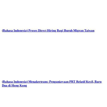
(Bahasa Indonesia) Proses Direct Hiring Bagi Buruh Migran Taiwan
(Bahasa Indonesia) Menakertrans: Penganiayaan PRT Relatif Kecil, Baru
Dua di Hong Kong