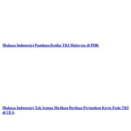
(Bahasa Indonesia) Panduan Ketika TKI Malaysia di PHK
(Bahasa Indonesia) Tak Semua Majikan Berikan Perjanjian Kerja Pada TKI
di UEA