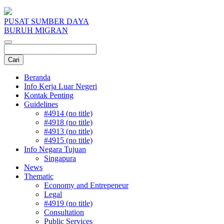
PUSAT SUMBER DAYA
BURUH MIGRAN
Beranda
Info Kerja Luar Negeri
Kontak Penting
Guidelines
#4914 (no title)
#4918 (no title)
#4913 (no title)
#4915 (no title)
Info Negara Tujuan
Singapura
News
Thematic
Economy and Entrepeneur
Legal
#4919 (no title)
Consultation
Public Services