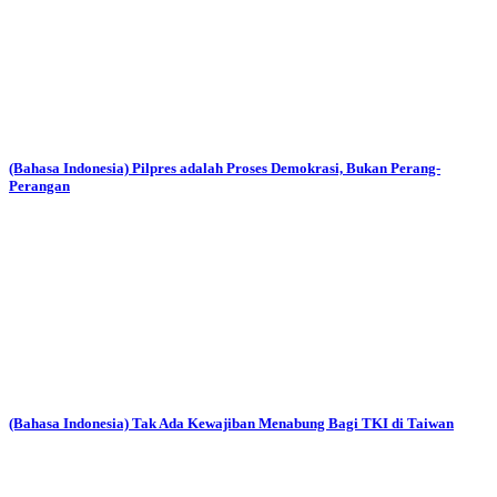
(Bahasa Indonesia) Pilpres adalah Proses Demokrasi, Bukan Perang-
Perangan
(Bahasa Indonesia) Tak Ada Kewajiban Menabung Bagi TKI di Taiwan