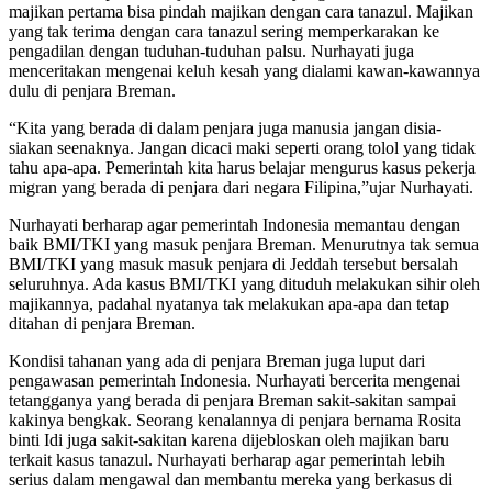
majikan pertama bisa pindah majikan dengan cara tanazul. Majikan
yang tak terima dengan cara tanazul sering memperkarakan ke
pengadilan dengan tuduhan-tuduhan palsu. Nurhayati juga
menceritakan mengenai keluh kesah yang dialami kawan-kawannya
dulu di penjara Breman.
“Kita yang berada di dalam penjara juga manusia jangan disia-
siakan seenaknya. Jangan dicaci maki seperti orang tolol yang tidak
tahu apa-apa. Pemerintah kita harus belajar mengurus kasus pekerja
migran yang berada di penjara dari negara Filipina,”ujar Nurhayati.
Nurhayati berharap agar pemerintah Indonesia memantau dengan
baik BMI/TKI yang masuk penjara Breman. Menurutnya tak semua
BMI/TKI yang masuk masuk penjara di Jeddah tersebut bersalah
seluruhnya. Ada kasus BMI/TKI yang dituduh melakukan sihir oleh
majikannya, padahal nyatanya tak melakukan apa-apa dan tetap
ditahan di penjara Breman.
Kondisi tahanan yang ada di penjara Breman juga luput dari
pengawasan pemerintah Indonesia. Nurhayati bercerita mengenai
tetangganya yang berada di penjara Breman sakit-sakitan sampai
kakinya bengkak. Seorang kenalannya di penjara bernama Rosita
binti Idi juga sakit-sakitan karena dijebloskan oleh majikan baru
terkait kasus tanazul. Nurhayati berharap agar pemerintah lebih
serius dalam mengawal dan membantu mereka yang berkasus di