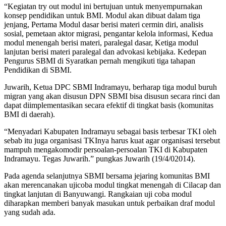
“Kegiatan try out modul ini bertujuan untuk menyempurnakan
konsep pendidikan untuk BMI. Modul akan dibuat dalam tiga
jenjang, Pertama Modul dasar berisi materi cermin diri, analisis
sosial, pemetaan aktor migrasi, pengantar kelola informasi, Kedua
modul menengah berisi materi, paralegal dasar, Ketiga modul
lanjutan berisi materi paralegal dan advokasi kebijaka. Kedepan
Pengurus SBMI di Syaratkan pernah mengikuti tiga tahapan
Pendidikan di SBMI.
Juwarih, Ketua DPC SBMI Indramayu, berharap tiga modul buruh
migran yang akan disusun DPN SBMI bisa disusun secara rinci dan
dapat diimplementasikan secara efektif di tingkat basis (komunitas
BMI di daerah).
“Menyadari Kabupaten Indramayu sebagai basis terbesar TKI oleh
sebab itu juga organisasi TKInya harus kuat agar organisasi tersebut
mampuh mengakomodir persoalan-persoalan TKI di Kabupaten
Indramayu. Tegas Juwarih.” pungkas Juwarih (19/4/02014).
Pada agenda selanjutnya SBMI bersama jejaring komunitas BMI
akan merencanakan ujicoba modul tingkat menengah di Cilacap dan
tingkat lanjutan di Banyuwangi. Rangkaian uji coba modul
diharapkan memberi banyak masukan untuk perbaikan draf modul
yang sudah ada.