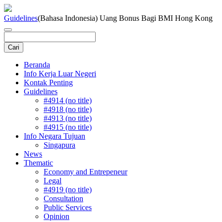
Guidelines
(Bahasa Indonesia) Uang Bonus Bagi BMI Hong Kong
Beranda
Info Kerja Luar Negeri
Kontak Penting
Guidelines
#4914 (no title)
#4918 (no title)
#4913 (no title)
#4915 (no title)
Info Negara Tujuan
Singapura
News
Thematic
Economy and Entrepeneur
Legal
#4919 (no title)
Consultation
Public Services
Opinion