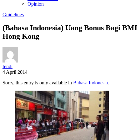
Opinion
Guidelines
(Bahasa Indonesia) Uang Bonus Bagi BMI
Hong Kong
fendi
4 April 2014
Sorry, this entry is only available in
Bahasa Indonesia
.