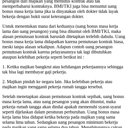
pesangon dari majikan yang memutus kontrak atau tak
memperbaharui kontraknya. BMI/TKI juga bisa menuntut uang
bonus masa kerja lama jika ia dinyatakan oleh dokter tidak layak
bekerja dengan bukti surat keterangan dokter.
Untuk menentukan mana dari keduanya (uang bonus masa kerja
lama dan uang pesangon) yang bisa dituntut oleh BMI/TKI, maka
alasan pemutusan kontrak haruslah ditetapkan terlebih dahulu. Uang
bonus masa kerja lama didapatkan karena pemutusan kontrak biasa,
meski tanpa alasan sekalipun. Adapun contoh uang pesangon
pemutusan kontrak karena pelayanannya tak lagi dibutuhkan
ataupun kelebihan pekerja seperti berikut ini :
1. Ketika majikan bangkrut atau kehilangan pekerjaannya sehingga
tak bisa lagi membayar gaji pekerja.
2. Majikan pindah ke negara lain. Jika kelebihan pekerja atau
majikan ingin mengganti pekerja rumah tangga tersebut.
Setelah menetapkan alasan pemutusan kontrak sepihak, uang bonus
masa kerja lama, atau uang pesangon yang akan dituntut, maka
pekerja rumah tangga akan dinilai apakah memenuhi syarat-syarat
seperti dijelaskan dalam peraturan perburuhan. Uang bonus masa
kerja lama bisa didapat ketika bekerja pada majikan yang sama
selama lima tahun. Sedangkan uang pesangon minimum bekerja
pada majikan yang sama selama dua tahun. Menghitungnya cukup