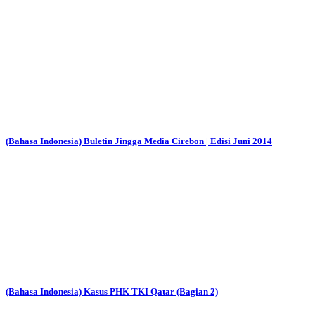
(Bahasa Indonesia) Buletin Jingga Media Cirebon | Edisi Juni 2014
(Bahasa Indonesia) Kasus PHK TKI Qatar (Bagian 2)