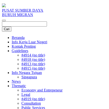
PUSAT SUMBER DAYA
BURUH MIGRAN
Beranda
Info Kerja Luar Negeri
Kontak Penting
Guidelines
#4914 (no title)
#4918 (no title)
#4913 (no title)
#4915 (no title)
Info Negara Tujuan
Singapura
News
Thematic
Economy and Entrepeneur
Legal
#4919 (no title)
Consultation
Public Services