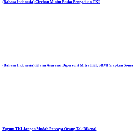
(Bahasa Indonesia) Cirebon Minim Posko Pengaduan TKI
(Bahasa Indonesia) Klaim Asuransi Dipersulit MitraTKI, SBMI Siapkan Soma
Yuyun: TKI Jangan Mudah Percaya Orang Tak Dikenal