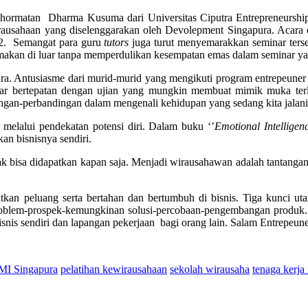
ehormatan Dharma Kusuma dari Universitas Ciputra Entrepreneurshi
usahaan yang diselenggarakan oleh Devolepment Singapura. Acara di
n 2. Semangat para guru
tutors
juga turut menyemarakkan seminar ters
 makan di luar tanpa memperdulikan kesempatan emas dalam seminar ya
a. Antusiasme dari murid-murid yang mengikuti program entrepeuner da
minar bertepatan dengan ujian yang mungkin membuat mimik muka ter
an-perbandingan dalam mengenali kehidupan yang sedang kita jalani 
 melalui pendekatan potensi diri. Dalam buku ‘’
Emotional Intelligenc
an bisnisnya sendiri.
k bisa didapatkan kapan saja. Menjadi wirausahawan adalah tantangan y
n peluang serta bertahan dan bertumbuh di bisnis. Tiga kunci utama
problem-prospek-kemungkinan solusi-percobaan-pengembangan produk. 
nis sendiri dan lapangan pekerjaan bagi orang lain. Salam Entrepeune
MI Singapura
pelatihan kewirausahaan
sekolah wirausaha
tenaga kerja