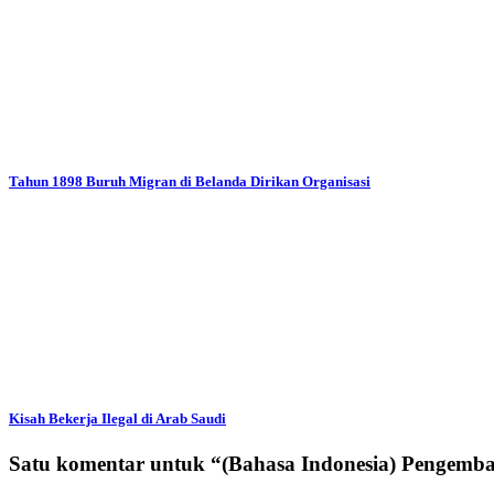
Tahun 1898 Buruh Migran di Belanda Dirikan Organisasi
Kisah Bekerja Ilegal di Arab Saudi
Satu komentar untuk “
(Bahasa Indonesia) Pengemb