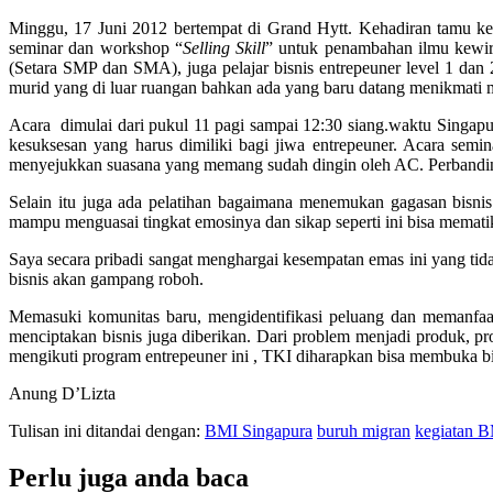
Minggu, 17 Juni 2012 bertempat di Grand Hytt. Kehadiran tamu k
seminar dan workshop “
Selling Skill
” untuk penambahan ilmu kewira
(Setara SMP dan SMA), juga pelajar bisnis entrepeuner level 1 da
murid yang di luar ruangan bahkan ada yang baru datang menikmati
Acara dimulai dari pukul 11 pagi sampai 12:30 siang.waktu Singapur
kesuksesan yang harus dimiliki bagi jiwa entrepeuner. Acara se
menyejukkan suasana yang memang sudah dingin oleh AC. Perbanding
Selain itu juga ada pelatihan bagaimana menemukan gagasan bisnis
mampu menguasai tingkat emosinya dan sikap seperti ini bisa mematik
Saya secara pribadi sangat menghargai kesempatan emas ini yang tida
bisnis akan gampang roboh.
Memasuki komunitas baru, mengidentifikasi peluang dan memanfaatka
menciptakan bisnis juga diberikan. Dari problem menjadi produk, 
mengikuti program entrepeuner ini , TKI diharapkan bisa membuka bis
Anung D’Lizta
Tulisan ini ditandai dengan:
BMI Singapura
buruh migran
kegiatan B
Perlu juga anda baca