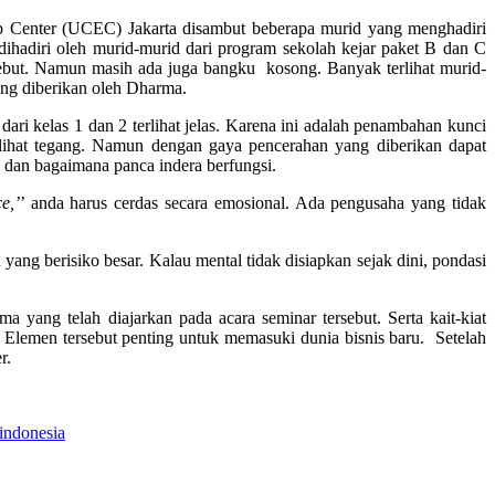
p Center (UCEC) Jakarta disambut beberapa murid yang menghadiri
hadiri oleh murid-murid dari program sekolah kejar paket B dan C
ebut. Namun masih ada juga bangku kosong. Banyak terlihat murid-
ng diberikan oleh Dharma.
ri kelas 1 dan 2 terlihat jelas. Karena ini adalah penambahan kunci
lihat tegang. Namun dengan gaya pencerahan yang diberikan dapat
dan bagaimana panca indera berfungsi.
e,’
’ anda harus cerdas secara emosional. Ada pengusaha yang tidak
ang berisiko besar. Kalau mental tidak disiapkan sejak dini, pondasi
 yang telah diajarkan pada acara seminar tersebut. Serta kait-kiat
Elemen tersebut penting untuk memasuki dunia bisnis baru. Setelah
r.
 indonesia