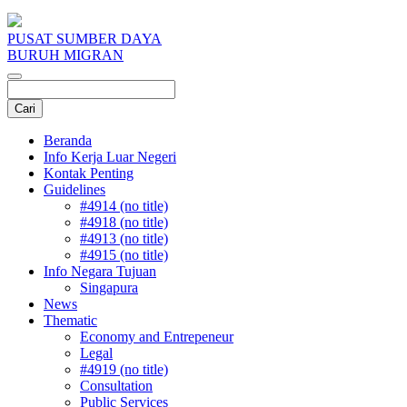
PUSAT SUMBER DAYA
BURUH MIGRAN
Beranda
Info Kerja Luar Negeri
Kontak Penting
Guidelines
#4914 (no title)
#4918 (no title)
#4913 (no title)
#4915 (no title)
Info Negara Tujuan
Singapura
News
Thematic
Economy and Entrepeneur
Legal
#4919 (no title)
Consultation
Public Services