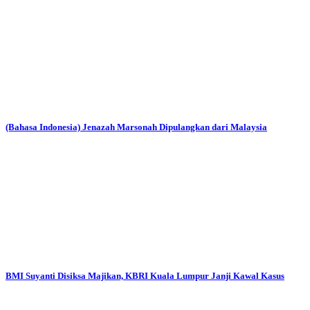
(Bahasa Indonesia) Jenazah Marsonah Dipulangkan dari Malaysia
BMI Suyanti Disiksa Majikan, KBRI Kuala Lumpur Janji Kawal Kasus