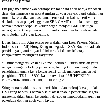
kerja tanpa jaminan” .
Eni juga menambahkan perampasan tanah ini tidak hanya terjadi di
desa, dia menjelaskan rakyat miskin di kota banyak yang kehilangan
rumah karena digusur atas nama pembersihan kota seperti yang
dilakukan saat penyelenggaraan SEA GAME tahun lalu, sehingga
banyak mereka terpaksa keluar negeri menjadi BMI. Dia juga
menegaskan kekejaman rejim Suharto akan lahir kembali melalui
perwujudan SBY dan kroninya.
Di sisi lain Sring Atin selaku perwakilan dari Liga Pekerja Migran
Indonesia (LiPMI) Hong Kong menegaskan SBY-Budiono adalah
presiden yang anti rakyat hal ini terbukti dalam beberapa
kebijakannya merugikan rakyatnya.
“ Untuk mengatasi krisis SBY meluncurkan 3 jurus andalan yaitu
mengembangkan bidang pariwisata, bidang kerajinan tangan, dan
pengiriman tenaga kerja keluar negri. untuk mendapatkan target
pengiriman TKI ini SBY akan merevisi total UUPPTKILN
No.39/2004 tahun 2012 ini,” tutur Sring Atin.
Sring menambahkan solusi kemisikinan dan melonjaknya jumlah
BMI yang berkasus hanya bisa di atasi apabila pemerintah segera
mengembalikan tanah ke tangan rakyat dan menciptakan lapangan
pekerjaan dengan upah yang layak.