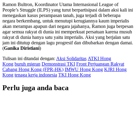
Ramon Bultron, Koordinator Utama Internasional League of
People’s Struggle (ILPS) yang turut berpartisipasi dalam aksi kali ini
menegaskan kasus perampasan tanah, juga terjadi di beberapa
negara berkembang, untuk menutupi kerugiannya kaum imperialis
akan merampas apapun dari negara jajahanya, Ramon juga berpesan
agar semua rakyat di dunia ini memperkuat persatuan karena musuh
rakyat di dunia hanya satu yaitu imperialis. Aksi yang berjalan satu
jam ini ditutup dengan lagu progresif dan dibubarkan dengan damai.
(
Ganika Diristiani
)
Tulisan ini ditandai dengan:
Aksi Solidaritas
ATKI Hong
Kong
buruh migran
Demonstrasi TKI
Front Perjuangan Rakyat
Cabang Hong Kong (FPR-HK)
IMWU Hong Kong
KJRI Hong
Kong
tenaga kerja indonesia
TKI Hong Kong
Perlu juga anda baca