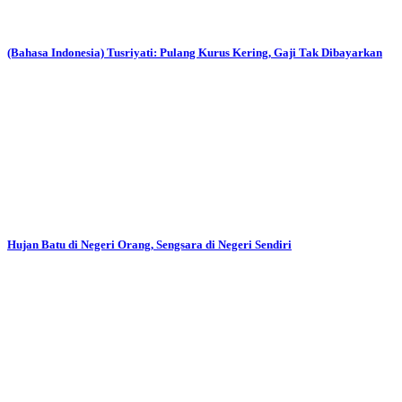
(Bahasa Indonesia) Tusriyati: Pulang Kurus Kering, Gaji Tak Dibayarkan
Hujan Batu di Negeri Orang, Sengsara di Negeri Sendiri