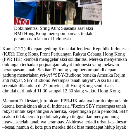
Dokumentasi Sring Atin: Suasana saat aksi
BMI Hong Kong merespon banyak tindak
perampasan lahan di Indonesia
Kamis(12/1) di depan gedung Konsulat Jenderal Republik Indonesia
(KJRI) Hong Kong Front Perjuangan Rakyat Cabang Hong Kong
(FPR-HK) kembali menggelar aksi solidaritas. Mereka menyerukan
dukungan terhadap perjuangan rakyat Indonesia yang melawan
perampasan tanah. Sekitar 32 orang yang berkumpul di depan
gedung meneriakan
yel-yel
“SBY-Budiono boneka Amerika Rejim
anti rakyat, SBY-Budiono Perampas tanah rakyat”. Aksi kali ini
serentak dilakukan di 27 provinsi, di Hong Kong sendiri aksi
dimulai dari pukul 11.30 sampai 12.30 siang waktu Hong Kong.
Menurut Eni lestari, juru bicara FPR-HK adanya buruh migran lahir
karena kemiskinan akut di Indonesia.“Rezim SBY merampas tanah
rakyat untuk kepentingan Amerika, kepentingan para pemodal. SBY
seakan tidak pernah peduli rakyatnya tinggal dan menyambung
nyawa setelah tanahnya terampas. Akhirnya terjadi urbanisasi besar
–besar, namun di kota pun mereka tidak bisa mendapat hidup layak