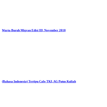
Warta Buruh Migran Edisi III, November 2010
(Bahasa Indonesia) Tertipu Calo TKI, AG Putus Kuliah