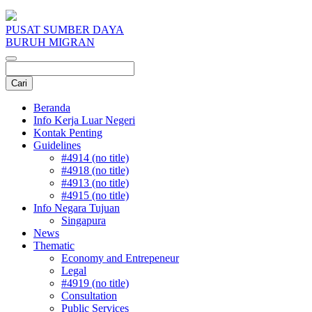
PUSAT SUMBER DAYA
BURUH MIGRAN
Beranda
Info Kerja Luar Negeri
Kontak Penting
Guidelines
#4914 (no title)
#4918 (no title)
#4913 (no title)
#4915 (no title)
Info Negara Tujuan
Singapura
News
Thematic
Economy and Entrepeneur
Legal
#4919 (no title)
Consultation
Public Services