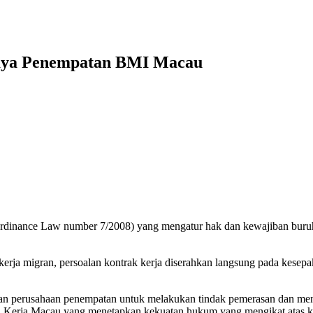
Biaya Penempatan BMI Macau
nance Law number 7/2008) yang mengatur hak dan kewajiban buruh,
ekerja migran, persoalan kontrak kerja diserahkan langsung pada kesep
dan perusahaan penempatan untuk melakukan tindak pemerasan dan mengu
a Kerja Macau yang menetapkan kekuatan hukum yang mengikat atas kont