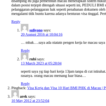
disamping itu juga pemerintah macau menerapkan sistem huku
dalam posisi terjepit ditengah situasi seperti ini, PEDULI B
pelanggaran-pelanggaran hak seperti penahanan dokumen oleh a
mengalami titik buntu karena adanya benturan visa tinggal. Pe
Reply
suliyono
says:
20 August 2016 at 10:04:16
… mbak….saya ada niatatn pengen kerja ke macau saya 
Reply
rubi
says:
13 March 2023 at 05:28:04
seperti saya yg tiap hari kerja 13jam tanpa di cut istira
rasanya. orang macau memang luar biasa…
Reply
Pingback:
Visa Kerja dan Visa 10 Hari BMI PHK di Macau | 
arek
says:
10 May 2012 at 23:52:04