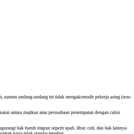
 namun undang-undang ini tidak mengakomodir pekerja asing (non-
akatan antara majikan atau perusahaan penempatan dengan calon
rangi hak buruh migran seperti upah, libur, cuti, dan hak lainnya.
rak kerja tidak standar tersebut.