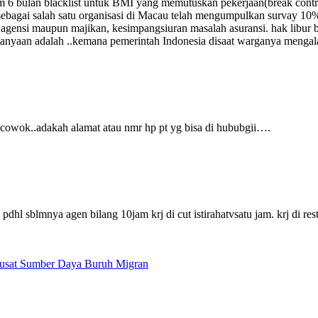
m 6 bulan blacklist untuk BMI yang memutuskan pekerjaan(break con
MI sebagai salah satu organisasi di Macau telah mengumpulkan survay 
gensi maupun majikan, kesimpangsiuran masalah asuransi. hak libur ba
rtanyaan adalah ..kemana pemerintah Indonesia disaat warganya mengala
cowok..adakah alamat atau nmr hp pt yg bisa di hububgii….
hat. pdhl sblmnya agen bilang 10jam krj di cut istirahatvsatu jam. krj d
Pusat Sumber Daya Buruh Migran