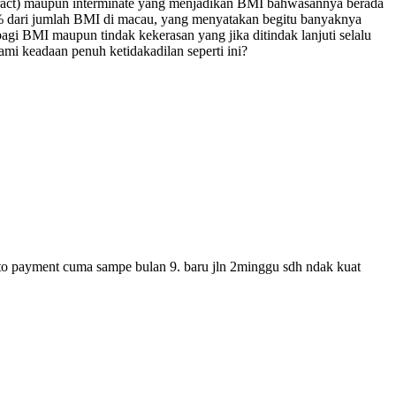
tract) maupun interminate yang menjadikan BMI bahwasannya berada
10% dari jumlah BMI di macau, yang menyatakan begitu banyaknya
gi BMI maupun tindak kekerasan yang jika ditindak lanjuti selalu
mi keadaan penuh ketidakadilan seperti ini?
i resto payment cuma sampe bulan 9. baru jln 2minggu sdh ndak kuat