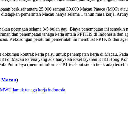
atan berkisar antara 25.000 sampai 30.000 Macau Pataca (MOP) atau s
ng ditetapkan pemerintah Macau hanya selama 1 tahun masa kerja. Art
akan potongan selama 3-5 bulan gaji. Biaya penempatan ini semakin 
giriman dan penempatan tenaga kerja antara PPTKIS di Indonesia dan 
acau. Kekosongan peraturan pemerintah ini membuat PPTKIS dan age
 dokumen kontrak kerja palsu untuk penempatan kerja di Macau. Pada ko
a KJRI di Macau karena yang ada hanyalah loket layanan KJRI Hong Kon
afa Putra Jaya (menurut informasi PT tersebut sudah tidak ada) terseb
i Macau
)
IMWU
lamuk
tenaga kerja indonesia