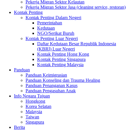
Pekerja Migran Sektor Kelautan
Pekerja Migran Sektor Jasa (cleaning service, restoran)
Kontak Penting
Kontak Penting Dalam Negeri
Pemerintahan
Kedutaan
NGO/Serikat Buruh
Kontak Penting Luar Negeri
Daftar Kedutaan Besar Republik Indonesia
(KBRI) Luar Negeri
Kontak Penting Hong Kong
Kontak Penting Singapura
Kontak Penting Malaysia
Panduan
Panduan Keimigrasian
Panduan Konseling dan Trauma Healing
Panduan Penanganan Kasus
Panduan Pengasuhan Anak
Info Negara Tujuan
Hongkong
Korea Selatan
Malaysia
Taiwan
Singapura
Berita