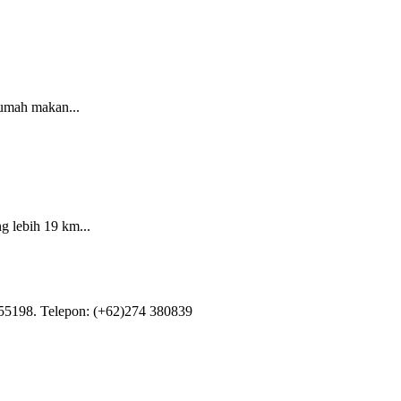
umah makan...
g lebih 19 km...
55198. Telepon: (+62)274 380839