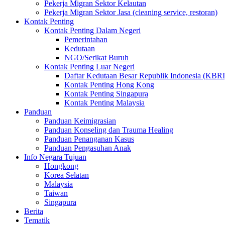
Pekerja Migran Sektor Kelautan
Pekerja Migran Sektor Jasa (cleaning service, restoran)
Kontak Penting
Kontak Penting Dalam Negeri
Pemerintahan
Kedutaan
NGO/Serikat Buruh
Kontak Penting Luar Negeri
Daftar Kedutaan Besar Republik Indonesia (KBRI
Kontak Penting Hong Kong
Kontak Penting Singapura
Kontak Penting Malaysia
Panduan
Panduan Keimigrasian
Panduan Konseling dan Trauma Healing
Panduan Penanganan Kasus
Panduan Pengasuhan Anak
Info Negara Tujuan
Hongkong
Korea Selatan
Malaysia
Taiwan
Singapura
Berita
Tematik