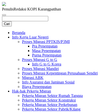
Penulis
Redaksi KOPI Karangpatihan
Beranda
Info Kerja Luar Negeri
Proses Migrasi PPTKIS/P3MI
Pra Penempatan
Masa Penempatan
Purna Penempatan
Proses Migrasi G to G
Info G to G Korea
Proses Migrasi Mandiri
Proses Migrasi Kepentingan Perusahaan Sendiri
Migrasi ABK
Info Asuransi dan Jaminan Sosial
Biaya Penempatan
Hak-hak Pekerja Migran
Pekerja Migran Sektor Rumah Tangga
Pekerja Migran Sektor Konstruksi
Pekerja Migran Sektor Perkebunan
Pekerja Migran Sektor Pabrik/Kilang