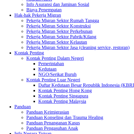
Info Asuransi dan Jaminan Sosial
Biaya Penempatan
Hak-hak Pekerja Migran
Pekerja Migran Sektor Rumah Tangga
Pekerja Migran Sektor Konstruksi
Pekerja Migran Sektor Perkebunan
Pekerja Migran Sektor Pabrik/Kilang
Pekerja Migran Sektor Kelautan
Pekerja Migran Sektor Jasa (cleaning service, restoran)
Kontak Penting
Kontak Penting Dalam Negeri
Pemerintahan
Kedutaan
NGO/Serikat Buruh
Kontak Penting Luar Negeri
Daftar Kedutaan Besar Republik Indonesia (KBRI
Kontak Penting Hong Kong
Kontak Penting Singapura
Kontak Penting Malaysia
Panduan
Panduan Keimigrasian
Panduan Konseling dan Trauma Healing
Panduan Penanganan Kasus
Panduan Pengasuhan Anak
Info Negara Tujuan