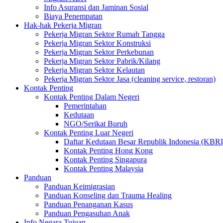
Info Asuransi dan Jaminan Sosial
Biaya Penempatan
Hak-hak Pekerja Migran
Pekerja Migran Sektor Rumah Tangga
Pekerja Migran Sektor Konstruksi
Pekerja Migran Sektor Perkebunan
Pekerja Migran Sektor Pabrik/Kilang
Pekerja Migran Sektor Kelautan
Pekerja Migran Sektor Jasa (cleaning service, restoran)
Kontak Penting
Kontak Penting Dalam Negeri
Pemerintahan
Kedutaan
NGO/Serikat Buruh
Kontak Penting Luar Negeri
Daftar Kedutaan Besar Republik Indonesia (KBRI
Kontak Penting Hong Kong
Kontak Penting Singapura
Kontak Penting Malaysia
Panduan
Panduan Keimigrasian
Panduan Konseling dan Trauma Healing
Panduan Penanganan Kasus
Panduan Pengasuhan Anak
Info Negara Tujuan