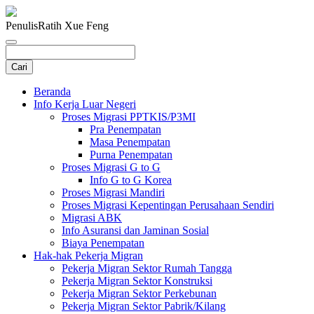
Penulis
Ratih Xue Feng
Beranda
Info Kerja Luar Negeri
Proses Migrasi PPTKIS/P3MI
Pra Penempatan
Masa Penempatan
Purna Penempatan
Proses Migrasi G to G
Info G to G Korea
Proses Migrasi Mandiri
Proses Migrasi Kepentingan Perusahaan Sendiri
Migrasi ABK
Info Asuransi dan Jaminan Sosial
Biaya Penempatan
Hak-hak Pekerja Migran
Pekerja Migran Sektor Rumah Tangga
Pekerja Migran Sektor Konstruksi
Pekerja Migran Sektor Perkebunan
Pekerja Migran Sektor Pabrik/Kilang