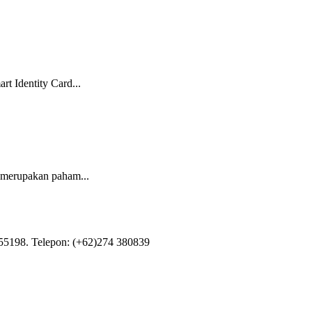
t Identity Card...
 merupakan paham...
55198. Telepon: (+62)274 380839