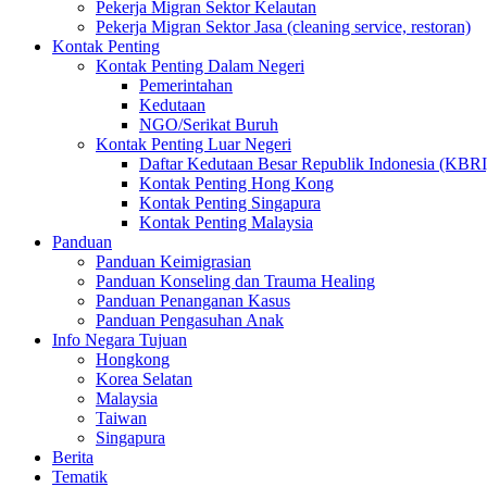
Pekerja Migran Sektor Kelautan
Pekerja Migran Sektor Jasa (cleaning service, restoran)
Kontak Penting
Kontak Penting Dalam Negeri
Pemerintahan
Kedutaan
NGO/Serikat Buruh
Kontak Penting Luar Negeri
Daftar Kedutaan Besar Republik Indonesia (KBRI
Kontak Penting Hong Kong
Kontak Penting Singapura
Kontak Penting Malaysia
Panduan
Panduan Keimigrasian
Panduan Konseling dan Trauma Healing
Panduan Penanganan Kasus
Panduan Pengasuhan Anak
Info Negara Tujuan
Hongkong
Korea Selatan
Malaysia
Taiwan
Singapura
Berita
Tematik