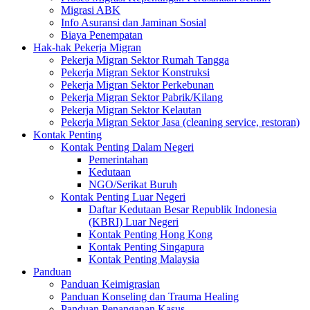
Migrasi ABK
Info Asuransi dan Jaminan Sosial
Biaya Penempatan
Hak-hak Pekerja Migran
Pekerja Migran Sektor Rumah Tangga
Pekerja Migran Sektor Konstruksi
Pekerja Migran Sektor Perkebunan
Pekerja Migran Sektor Pabrik/Kilang
Pekerja Migran Sektor Kelautan
Pekerja Migran Sektor Jasa (cleaning service, restoran)
Kontak Penting
Kontak Penting Dalam Negeri
Pemerintahan
Kedutaan
NGO/Serikat Buruh
Kontak Penting Luar Negeri
Daftar Kedutaan Besar Republik Indonesia
(KBRI) Luar Negeri
Kontak Penting Hong Kong
Kontak Penting Singapura
Kontak Penting Malaysia
Panduan
Panduan Keimigrasian
Panduan Konseling dan Trauma Healing
Panduan Penanganan Kasus