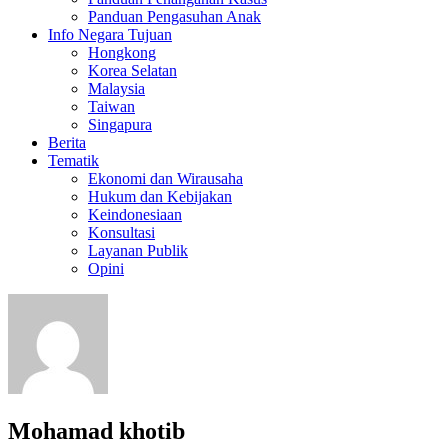
Panduan Pengasuhan Anak
Info Negara Tujuan
Hongkong
Korea Selatan
Malaysia
Taiwan
Singapura
Berita
Tematik
Ekonomi dan Wirausaha
Hukum dan Kebijakan
Keindonesiaan
Konsultasi
Layanan Publik
Opini
Mohamad khotib