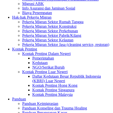
Migrasi ABK
Info Asuransi dan Jaminan Sosial
Biaya Penempatan
Hak-hak Pekerja Migran
Pekerja Migran Sektor Rumah Tangga
Pekerja Migran Sektor Konstruksi
Pekerja Migran Sektor Perkebunan
Pekerja Migran Sektor Pabrik/Kilang
Pekerja Migran Sektor Kelautan
Pekerja Migran Sektor Jasa (cleaning service, restoran)
Kontak Penting
Kontak Penting Dalam Negeri
Pemerintahan
Kedutaan
NGO/Serikat Buruh
Kontak Penting Luar Negeri
Daftar Kedutaan Besar Republik Indonesia
(KBRI) Luar Negeri
Kontak Penting Hong Kong
Kontak Penting Singapura
Kontak Penting Malaysia
Panduan
Panduan Keimigrasian
Panduan Konseling dan Trauma Healing
Panduan Penanganan Kasus