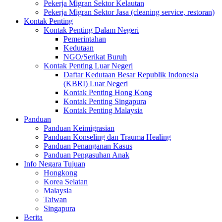
Pekerja Migran Sektor Kelautan
Pekerja Migran Sektor Jasa (cleaning service, restoran)
Kontak Penting
Kontak Penting Dalam Negeri
Pemerintahan
Kedutaan
NGO/Serikat Buruh
Kontak Penting Luar Negeri
Daftar Kedutaan Besar Republik Indonesia
(KBRI) Luar Negeri
Kontak Penting Hong Kong
Kontak Penting Singapura
Kontak Penting Malaysia
Panduan
Panduan Keimigrasian
Panduan Konseling dan Trauma Healing
Panduan Penanganan Kasus
Panduan Pengasuhan Anak
Info Negara Tujuan
Hongkong
Korea Selatan
Malaysia
Taiwan
Singapura
Berita