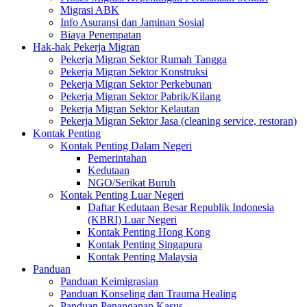
Migrasi ABK
Info Asuransi dan Jaminan Sosial
Biaya Penempatan
Hak-hak Pekerja Migran
Pekerja Migran Sektor Rumah Tangga
Pekerja Migran Sektor Konstruksi
Pekerja Migran Sektor Perkebunan
Pekerja Migran Sektor Pabrik/Kilang
Pekerja Migran Sektor Kelautan
Pekerja Migran Sektor Jasa (cleaning service, restoran)
Kontak Penting
Kontak Penting Dalam Negeri
Pemerintahan
Kedutaan
NGO/Serikat Buruh
Kontak Penting Luar Negeri
Daftar Kedutaan Besar Republik Indonesia
(KBRI) Luar Negeri
Kontak Penting Hong Kong
Kontak Penting Singapura
Kontak Penting Malaysia
Panduan
Panduan Keimigrasian
Panduan Konseling dan Trauma Healing
Panduan Penanganan Kasus