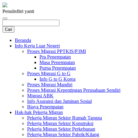
Penulis
fitri yanti
Beranda
Info Kerja Luar Negeri
Proses Migrasi PPTKIS/P3MI
Pra Penempatan
Masa Penempatan
Purna Penempatan
Proses Migrasi G to G
Info G to G Korea
Proses Migrasi Mandiri
Proses Migrasi Kepentingan Perusahaan Sendiri
Migrasi ABK
Info Asuransi dan Jaminan Sosial
Biaya Penempatan
Hak-hak Pekerja Migran
Pekerja Migran Sektor Rumah Tangga
Pekerja Migran Sektor Konstruksi
Pekerja Migran Sektor Perkebunan
Pekerja Migran Sektor Pabrik/Kilang