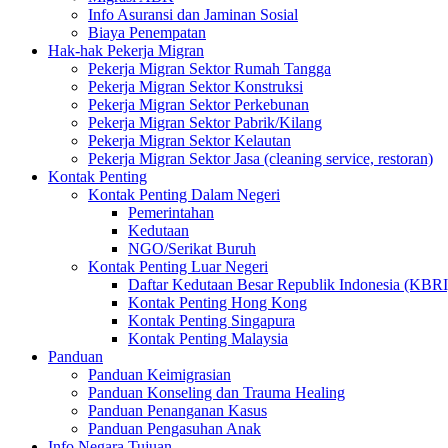
Info Asuransi dan Jaminan Sosial
Biaya Penempatan
Hak-hak Pekerja Migran
Pekerja Migran Sektor Rumah Tangga
Pekerja Migran Sektor Konstruksi
Pekerja Migran Sektor Perkebunan
Pekerja Migran Sektor Pabrik/Kilang
Pekerja Migran Sektor Kelautan
Pekerja Migran Sektor Jasa (cleaning service, restoran)
Kontak Penting
Kontak Penting Dalam Negeri
Pemerintahan
Kedutaan
NGO/Serikat Buruh
Kontak Penting Luar Negeri
Daftar Kedutaan Besar Republik Indonesia (KBRI
Kontak Penting Hong Kong
Kontak Penting Singapura
Kontak Penting Malaysia
Panduan
Panduan Keimigrasian
Panduan Konseling dan Trauma Healing
Panduan Penanganan Kasus
Panduan Pengasuhan Anak
Info Negara Tujuan