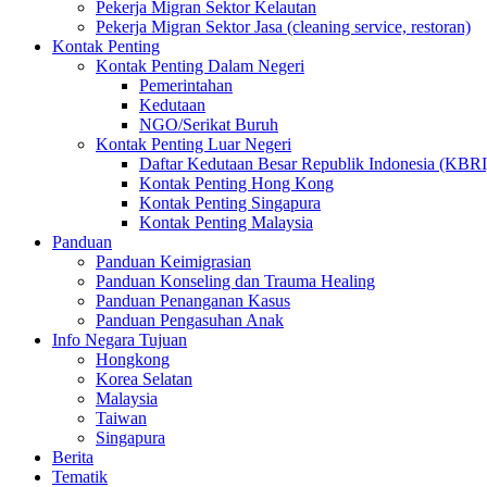
Pekerja Migran Sektor Kelautan
Pekerja Migran Sektor Jasa (cleaning service, restoran)
Kontak Penting
Kontak Penting Dalam Negeri
Pemerintahan
Kedutaan
NGO/Serikat Buruh
Kontak Penting Luar Negeri
Daftar Kedutaan Besar Republik Indonesia (KBRI
Kontak Penting Hong Kong
Kontak Penting Singapura
Kontak Penting Malaysia
Panduan
Panduan Keimigrasian
Panduan Konseling dan Trauma Healing
Panduan Penanganan Kasus
Panduan Pengasuhan Anak
Info Negara Tujuan
Hongkong
Korea Selatan
Malaysia
Taiwan
Singapura
Berita
Tematik