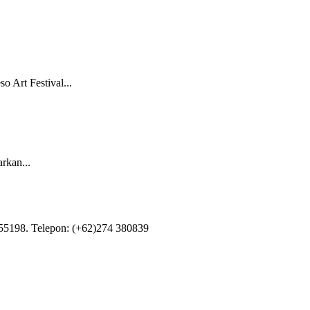
 Art Festival...
rkan...
55198. Telepon: (+62)274 380839