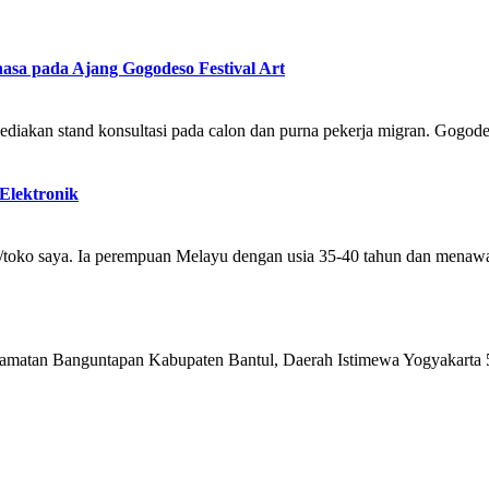
sa pada Ajang Gogodeso Festival Art
diakan stand konsultasi pada calon dan purna pekerja migran. Gogodeso
Elektronik
ai/toko saya. Ia perempuan Melayu dengan usia 35-40 tahun dan menawa
matan Banguntapan Kabupaten Bantul, Daerah Istimewa Yogyakarta 