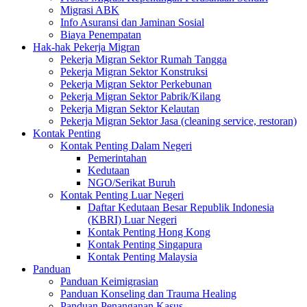
Migrasi ABK
Info Asuransi dan Jaminan Sosial
Biaya Penempatan
Hak-hak Pekerja Migran
Pekerja Migran Sektor Rumah Tangga
Pekerja Migran Sektor Konstruksi
Pekerja Migran Sektor Perkebunan
Pekerja Migran Sektor Pabrik/Kilang
Pekerja Migran Sektor Kelautan
Pekerja Migran Sektor Jasa (cleaning service, restoran)
Kontak Penting
Kontak Penting Dalam Negeri
Pemerintahan
Kedutaan
NGO/Serikat Buruh
Kontak Penting Luar Negeri
Daftar Kedutaan Besar Republik Indonesia
(KBRI) Luar Negeri
Kontak Penting Hong Kong
Kontak Penting Singapura
Kontak Penting Malaysia
Panduan
Panduan Keimigrasian
Panduan Konseling dan Trauma Healing
Panduan Penanganan Kasus