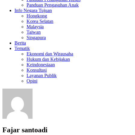
Panduan Pengasuhan Anak
Info Negara Tujuan
Hongkong
Korea Selatan
Malaysia
Taiwan
Singapura
Berita
Tematik
Ekonomi dan Wirausaha
Hukum dan Kebijakan
Keindonesiaan
Konsultasi
Layanan Publik
Opini
Fajar santoadi