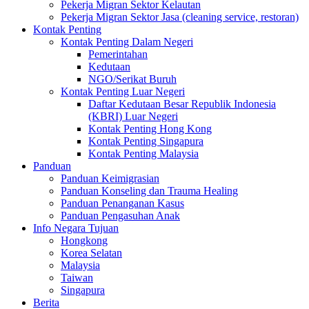
Pekerja Migran Sektor Kelautan
Pekerja Migran Sektor Jasa (cleaning service, restoran)
Kontak Penting
Kontak Penting Dalam Negeri
Pemerintahan
Kedutaan
NGO/Serikat Buruh
Kontak Penting Luar Negeri
Daftar Kedutaan Besar Republik Indonesia
(KBRI) Luar Negeri
Kontak Penting Hong Kong
Kontak Penting Singapura
Kontak Penting Malaysia
Panduan
Panduan Keimigrasian
Panduan Konseling dan Trauma Healing
Panduan Penanganan Kasus
Panduan Pengasuhan Anak
Info Negara Tujuan
Hongkong
Korea Selatan
Malaysia
Taiwan
Singapura
Berita