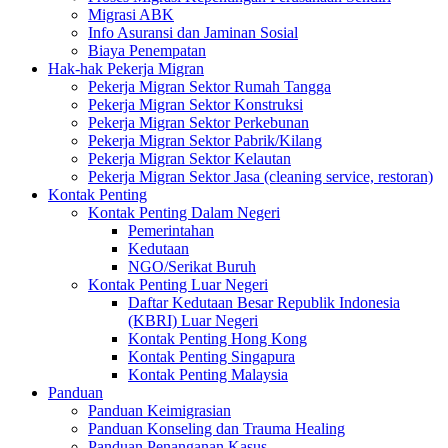
Migrasi ABK
Info Asuransi dan Jaminan Sosial
Biaya Penempatan
Hak-hak Pekerja Migran
Pekerja Migran Sektor Rumah Tangga
Pekerja Migran Sektor Konstruksi
Pekerja Migran Sektor Perkebunan
Pekerja Migran Sektor Pabrik/Kilang
Pekerja Migran Sektor Kelautan
Pekerja Migran Sektor Jasa (cleaning service, restoran)
Kontak Penting
Kontak Penting Dalam Negeri
Pemerintahan
Kedutaan
NGO/Serikat Buruh
Kontak Penting Luar Negeri
Daftar Kedutaan Besar Republik Indonesia
(KBRI) Luar Negeri
Kontak Penting Hong Kong
Kontak Penting Singapura
Kontak Penting Malaysia
Panduan
Panduan Keimigrasian
Panduan Konseling dan Trauma Healing
Panduan Penanganan Kasus